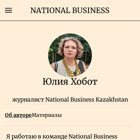
Поиск
Страница автора
Главная
Экономика
Юлия Хобот
Бизнес
журналист National Business Kazakhstan
Рынки
Об авторе
Материалы
Технологии
Об авторе
Я работаю в команде National Business
Власть