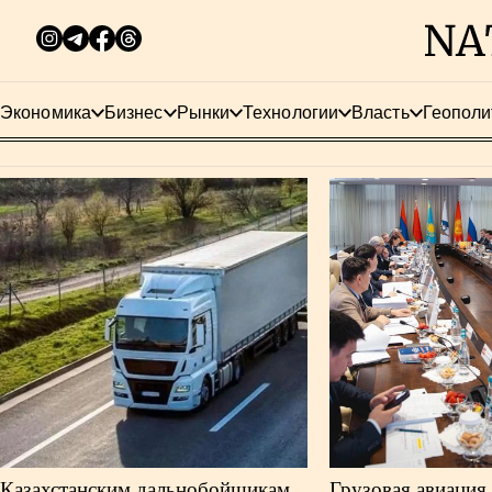
Экономика
Бизнес
Рынки
Технологии
Власть
Геополи
Казахстанским дальнобойщикам
Грузовая авиация