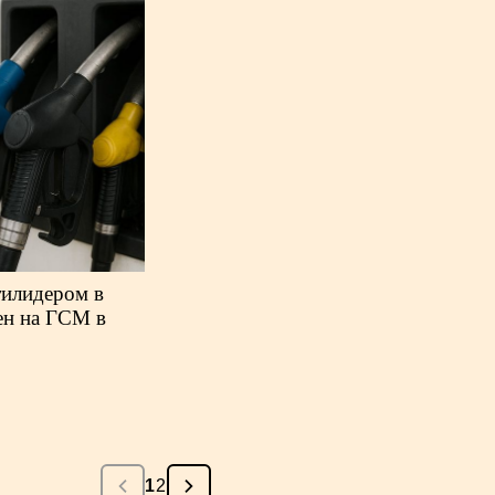
тилидером в
ен на ГСМ в
1
2