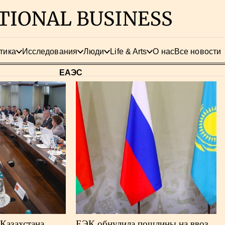
тика
Исследования
Люди
Life & Arts
О нас
Все новости
ЕАЭС
 Казахстана
ЕЭК обнулила пошлины на ввоз