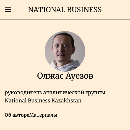
Поиск
Страница автора
Главная
Экономика
Олжас Ауезов
Бизнес
руководитель аналитической группы
Рынки
National Business Kazakhstan
Технологии
Об авторе
Материалы
Власть