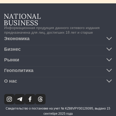
Информационная продукция данного сетевого издания
предназначена для лиц, достигших 18 лет и старше
Экономика
Транспорт и логистика
Бизнес
Банки
M&A
Рынки
Инфраструктура
Компании
Нефть и газ
Финансовый рынок
Геополитика
Стартап
ГМК
Валютный рынок
Услуги
США
О нас
Товарный рынок
Ретейл
ЕС
Фондовый рынок
Машиностроение
Авторы
Россия
Инвестиции
Политика конфиденциальности
Центральная Азия
ESG и климат
Соглашение об использовании материалов
ЕАЭС
АПК
Теги
Cвидетельство о постановке на учет № KZ88VPY00129395, выдано 15
Китай
Все новости
сентября 2025 года