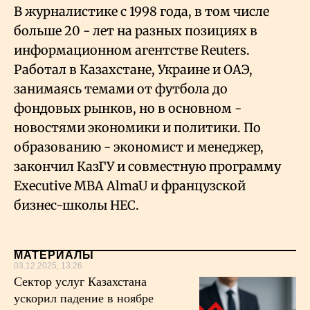
Об авторе
В журналистике с 1998 года, в том числе
больше 20 - лет на разных позициях в
Геополитика
информационном агентстве Reuters.
Работал в Казахстане, Украине и ОАЭ,
Исследования
занимаясь темами от футбола до
фондовых рынков, но в основном -
Люди
новостями экономики и политики. По
образованию - экономист и менеджер,
закончил КазГУ и совместную программу
Life & Arts
Executive MBA AlmaU и французской
бизнес-школы HEC.
О нас
Все новости
МАТЕРИАЛЫ
03.12.2025, 13:26
Сектор услуг Казахстана
ускорил падение в ноябре