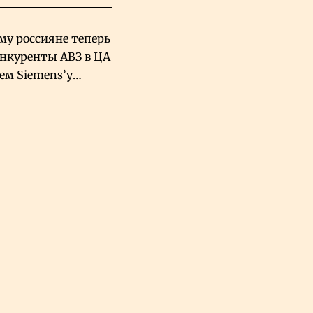
му россияне теперь
онкуренты АВЗ в ЦА
чем Siemens’у
хский завод в
овской Аравии