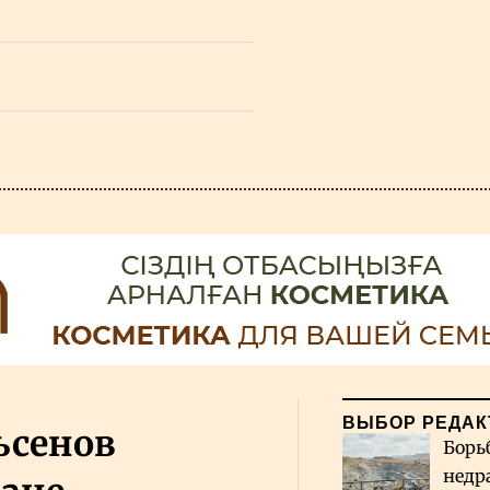
ВЫБОР РЕДАК
ьсенов
Борь
недр