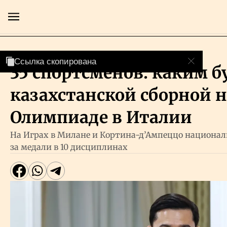
Cпорт
Ссылка скопирована
Ссылка скопирована
Ссылка скопирована
35 спортсменов: каким б
Главная
казахстанской сборной н
Экономика
Олимпиаде в Италии
На Играх в Милане и Кортина-д’Ампеццо национал
Бизнес
за медали в 10 дисциплинах
Рынки
Технологии