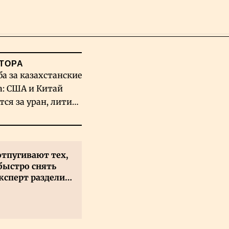
Поиск
ТОРА
ба за казахстанские
а: США и Китай
тся за уран, литий
льфрам
отпугивают тех,
быстро снять
ксперт разделил
 на два типа