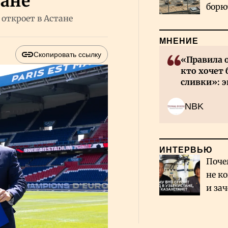
тане
борю
 откроет в Астане
и во
МНЕНИЕ
Скопировать ссылку
«Правила 
кто хочет 
сливки»: э
инвесторов
NBK
ИНТЕРВЬЮ
Поче
не к
и за
каза
Сауд