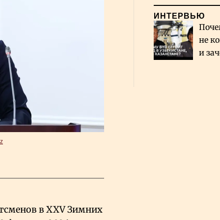
ИНТЕРВЬЮ
Поче
не к
и за
каза
Сауд
kz
ртсменов в XXV Зимних