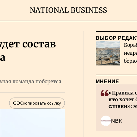
ВЫБОР РЕДАК
удет состав
Борь
недр
а
борю
и во
ьная команда поборется
МНЕНИЕ
«Правила 
кто хочет 
Скопировать ссылку
сливки»: э
инвесторов
NBK