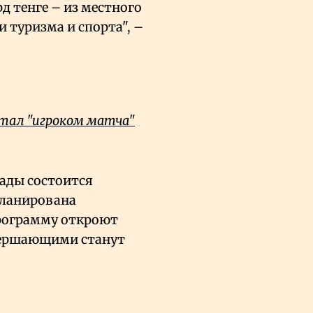
д тенге – из местного
и туризма и спорта", –
стал "игроком матча"
ады состоится
планирована
программу откроют
вершающими станут