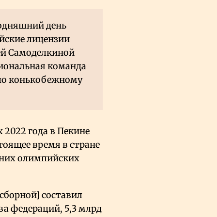
годняшний день
йские лицензии
ей Самоделкиной
иональная команда
 по конькобежному
 2022 года в Пекине
тоящее время в стране
имних олимпийских
сборной] составил
тва федераций, 5,3 млрд