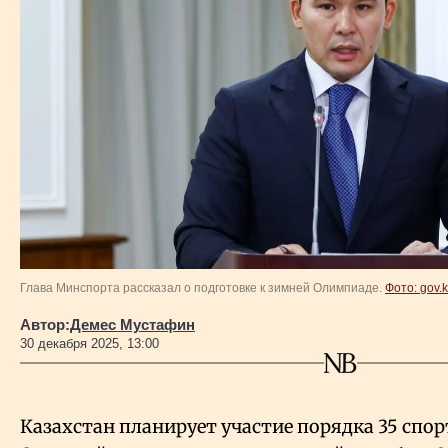
Власть
Геополитика
Исследования
Люди
Life & Arts
Глава Минспорта рассказал о подготовке к зимней Олимпиаде.
Фото: gov.
О нас
Автор:
Демес Мустафин
30 декабря 2025, 13:00
Все новости
Казахстан планирует участие порядка 35 спо