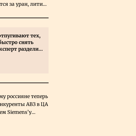
тся за уран, литий
льфрам
отпугивают тех,
быстро снять
ксперт разделил
 на два типа
му россияне теперь
онкуренты АВЗ в ЦА
чем Siemens’у
хский завод в
овской Аравии