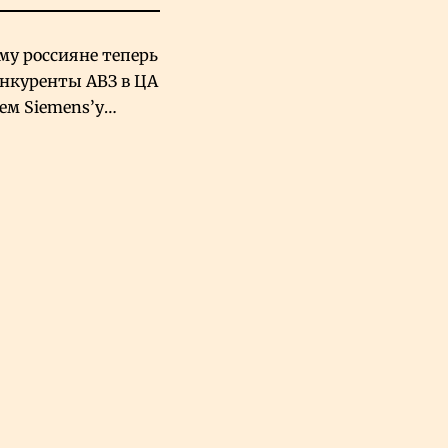
му россияне теперь
онкуренты АВЗ в ЦА
чем Siemens’у
хский завод в
овской Аравии