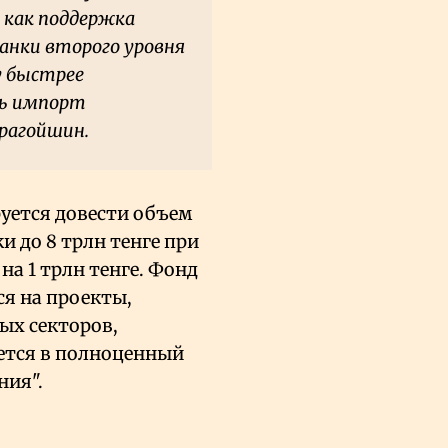
 как поддержка
банки второго уровня
у быстрее
ть импорт
арагойшин.
руется довести объем
 до 8 трлн тенге при
а 1 трлн тенге. Фонд
я на проекты,
ых секторов,
уется в полноценный
ния".