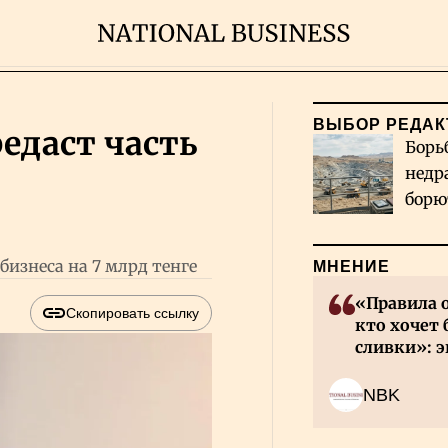
ВЫБОР РЕДАК
редаст часть
Борь
недр
борю
и во
бизнеса на 7 млрд тенге
МНЕНИЕ
«Правила 
Скопировать ссылку
кто хочет 
сливки»: э
инвесторов
NBK