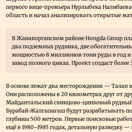
первого вице-премьера Нурлыбека Налибаев
область и начал анализировать открытые ма
В Жанакорганском районе Hongda Group пл
два подземных рудника, две обогатительн
мощностью 8 миллионов тонн руды в год и
завод полного цикла. Проект создаст более 
В основе лежат два месторождения — Талап 
Они расположены в 20 километрах друг от дру
Майдантальский свинцово-цинковый рудный 
Бурабай-Жалгызагаш будут разрабатывать п
глубины 500 метров. Первые поисковые рабо
ещё в 1980–1985 годах, детальную разведку — 