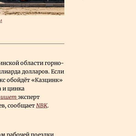
ИИ
инской области горно-
лиарда долларов. Если
екс обойдёт «Казцинк»
 и цинка
пишет
эксперт
ев, сообщает
NBK
.
ам рабочей поездки