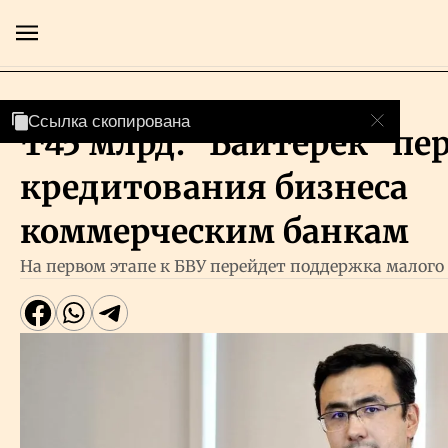
Инвестиции
Ссылка скопирована
Ссылка скопирована
₸45 млрд: "Байтерек" пе
Главная
кредитования бизнеса
Экономика
коммерческим банкам
На первом этапе к БВУ перейдет поддержка малого 
Бизнес
Рынки
Технологии