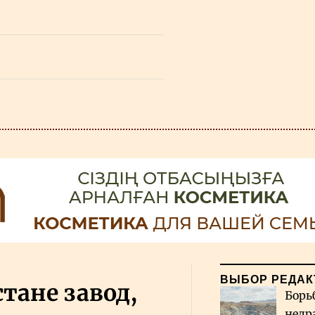
ВЫБОР РЕДАК
тане завод,
Борь
недр