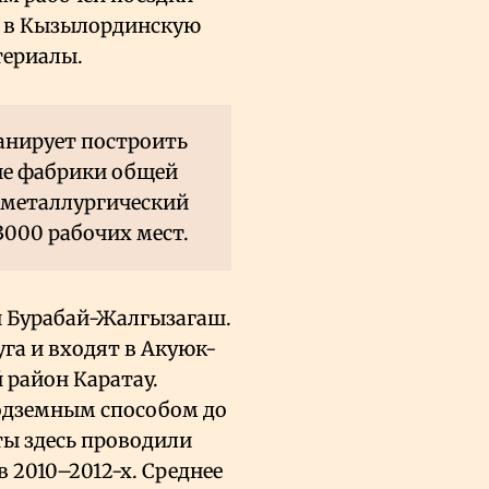
а в Кызылординскую
териалы.
анирует построить
ые фабрики общей
 металлургический
3000 рабочих мест.
и Бурабай-Жалгызагаш.
га и входят в Акуюк-
район Каратау.
одземным способом до
ты здесь проводили
в 2010–2012-х. Среднее