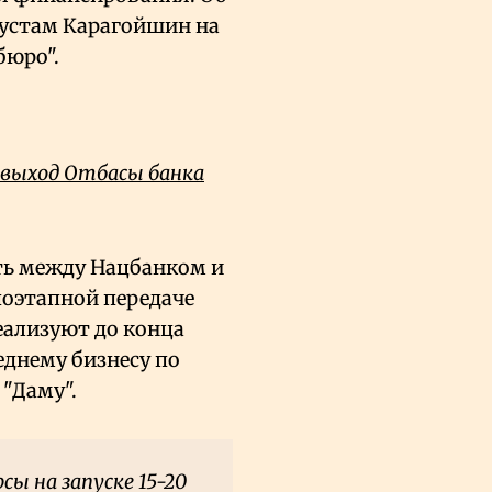
Рустам Карагойшин на
юро".
и выход Отбасы банка
ть между Нацбанком и
оэтапной передаче
реализуют до конца
еднему бизнесу по
"Даму".
ы на запуске 15-20