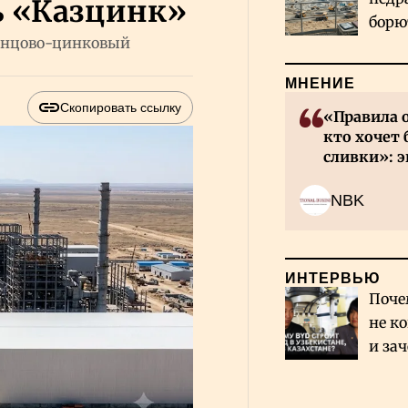
ь «Казцинк»
борю
винцово-цинковый
и во
МНЕНИЕ
Скопировать ссылку
«Правила 
кто хочет 
сливки»: э
инвесторов
NBK
ИНТЕРВЬЮ
Поче
не к
и за
каза
Сауд