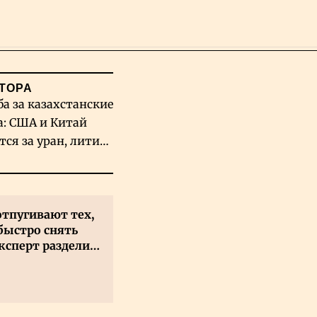
Поиск
ТОРА
ба за казахстанские
а: США и Китай
тся за уран, литий
льфрам
отпугивают тех,
быстро снять
ксперт разделил
 на два типа