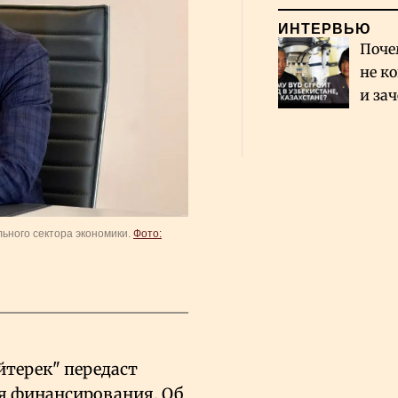
ИНТЕРВЬЮ
Поче
не к
и за
каза
Сауд
льного сектора экономики.
Фото:
терек" передаст
ля финансирования. Об