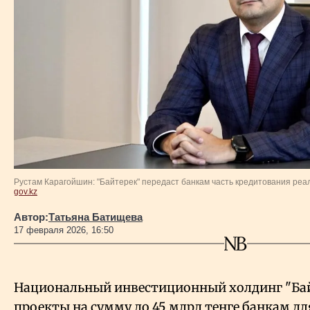
Власть
Геополитика
Исследования
Люди
Life & Arts
Рустам Карагойшин: "Байтерек" передаст банкам часть кредитования реа
gov.kz
О нас
Автор:
Татьяна Батищева
17 февраля 2026, 16:50
Все новости
Национальный инвестиционный холдинг "Бай
проекты на сумму до 45 млрд тенге банкам д