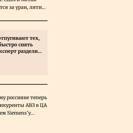
тся за уран, литий
льфрам
отпугивают тех,
быстро снять
ксперт разделил
 на два типа
му россияне теперь
онкуренты АВЗ в ЦА
чем Siemens’у
хский завод в
овской Аравии