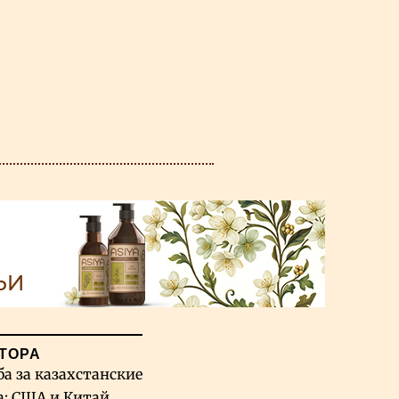
ТОРА
ба за казахстанские
а: США и Китай