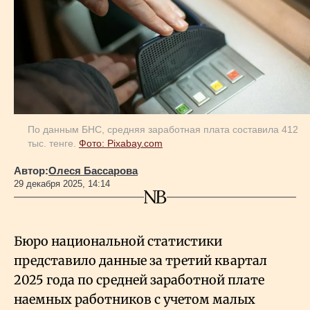
Геополитика
Исследования
Люди
По данным БНС, средняя заработная плата составила 412
тыс. тенге.
Фото: Pixabay.com
Life & Arts
Автор:
Олеся Бассарова
29 декабря 2025, 14:14
О нас
Бюро национальной статистики
Все новости
представило данные за третий квартал
2025 года по средней заработной плате
наемных работников с учетом малых