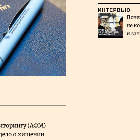
ИНТЕРВЬЮ
Поче
не к
и за
каза
Сауд
иторингу (АФМ)
дело о хищении