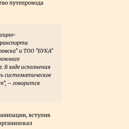
тво путепровода
лищно-
транспорта
овска" и ТОО "БУКА"
рожного
. В ходе исполнения
ось систематическое
", – говорится
ганизации, вступив
организовал