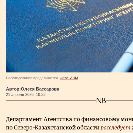
Власть
Геополитика
Исследования
Люди
Life & Arts
Расследование продолжается.
Фото: АФМ
Автор:
Олеся Бассарова
О нас
21 апреля 2026, 10:33
Все новости
Департамент Агентства по финансовому мон
по Северо-Казахстанской области
расследует