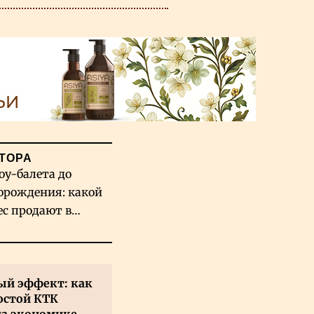
ТОРА
оу-балета до
орождения: какой
ес продают в
хстане
й эффект: как
остой КТК