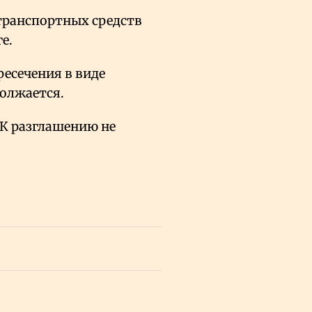
 транспортных средств
е.
есечения в виде
должается.
РК разглашению не