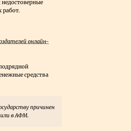
х недостоверные
 работ.
оздателей онлайн-
 подрядной
енежные средства
осударству причинен
щили в АФМ.