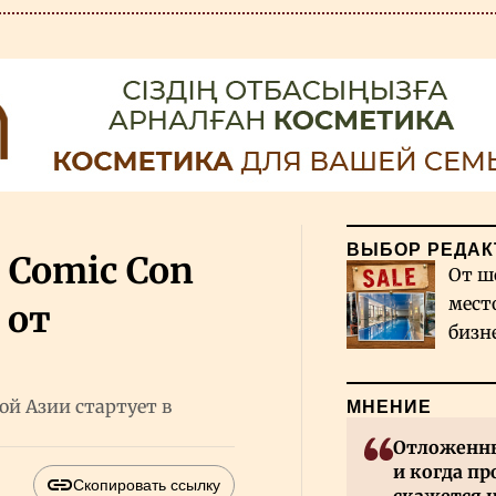
ВЫБОР РЕДАК
Comic Con
От ш
мест
 от
бизн
Каза
й Азии стартует в
МНЕНИЕ
Отложенны
и когда пр
Скопировать ссылку