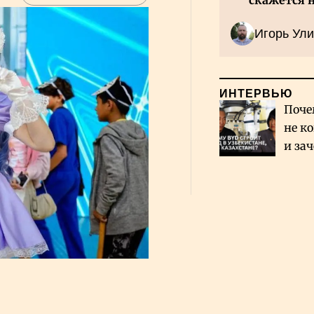
скажется 
Казахстан
Игорь Ули
ИНТЕРВЬЮ
Поче
не к
и за
каза
Сауд