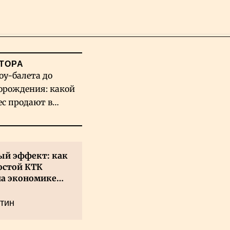
Поиск
ТОРА
оу-балета до
орождения: какой
ес продают в
хстане
й эффект: как
остой КТК
на экономике
а
тин