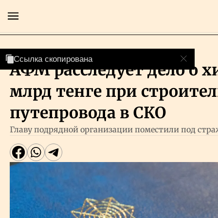
Власть
Ссылка скопирована
Ссылка скопирована
АФМ расследует дело о 
Главная
млрд тенге при строител
Экономика
путепровода в СКО
Главу подрядной организации поместили под стр
Бизнес
Рынки
Технологии