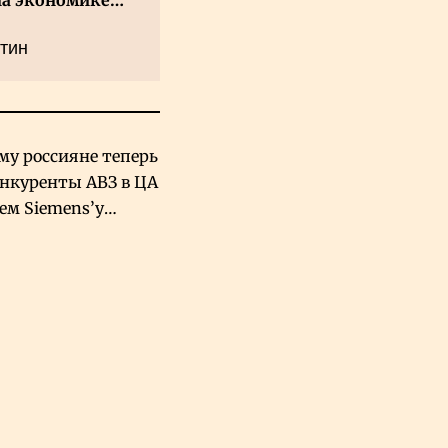
на экономике
а
тин
му россияне теперь
онкуренты АВЗ в ЦА
чем Siemens’у
хский завод в
овской Аравии