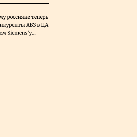
му россияне теперь
онкуренты АВЗ в ЦА
чем Siemens’у
хский завод в
овской Аравии