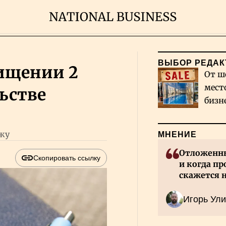
ВЫБОР РЕДАК
хищении 2
От ш
мест
ьстве
бизн
Каза
ажу
МНЕНИЕ
Отложенны
Скопировать ссылку
и когда пр
скажется 
Казахстан
Игорь Ули