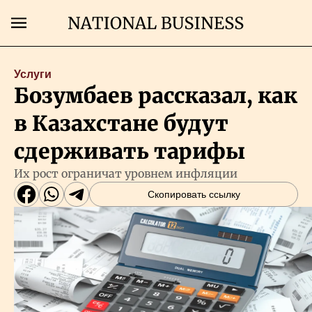
Поиск
Услуги
Бозумбаев рассказал, как
Главная
в Казахстане будут
Экономика
сдерживать тарифы
Их рост ограничат уровнем инфляции
Бизнес
Скопировать ссылку
Рынки
Технологии
Власть