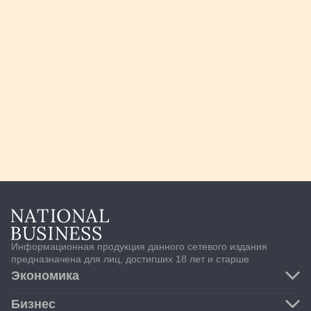
Информационная продукция данного сетевого издания
предназначена для лиц, достигших 18 лет и старше
Экономика
Транспорт и логистика
Бизнес