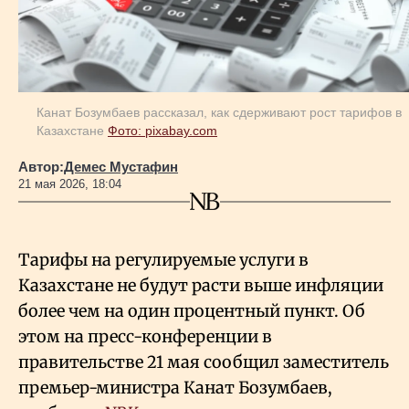
Геополитика
Исследования
Канат Бозумбаев рассказал, как сдерживают рост тарифов в
Казахстане
Фото: pixabay.com
Люди
Автор:
Демес Мустафин
21 мая 2026, 18:04
Life & Arts
Тарифы на регулируемые услуги в
О нас
Казахстане не будут расти выше инфляции
более чем на один процентный пункт. Об
Все новости
этом на пресс-конференции в
правительстве 21 мая сообщил заместитель
премьер-министра Канат Бозумбаев,