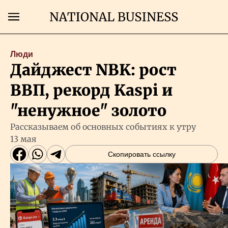
Поиск
Люди
Дайджест NBK: рост
Главная
ВВП, рекорд Kaspi и
Экономика
"ненужное" золото
Рассказываем об основных событиях к утру
Бизнес
13 мая
Скопировать ссылку
Рынки
Технологии
Власть