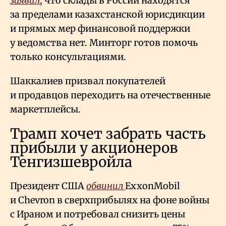
заявил
, что склады в России находятся
за пределами казахстанской юрисдикции
и прямых мер финансовой поддержки
у ведомства нет. Минторг готов помочь
только консультациями.
Шаккалиев призвал покупателей
и продавцов переходить на отечественные
маркетплейсы.
Трамп хочет забрать часть
прибыли у акционеров
Тенгизшевройла
Президент США
обвинил
ExxonMobil
и Chevron в сверхприбылях на фоне войны
с Ираном и потребовал снизить цены