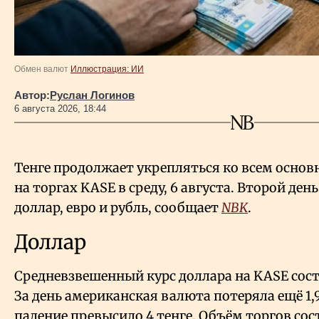
Обмен валют
Иллюстрация: ИИ
Автор:
Руслан Логинов
6 августа 2026, 18:44
Тенге продолжает укрепляться ко всем осно
на торгах KASE в среду, 6 августа. Второй де
доллар, евро и рубль, сообщает
NBK
.
Доллар
Средневзвешенный курс доллара на KASE соста
За день американская валюта потеряла ещё 1,9
падение превысило 4 тенге. Объём торгов сос