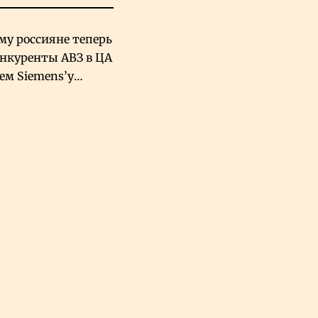
му россияне теперь
онкуренты АВЗ в ЦА
чем Siemens’у
хский завод в
овской Аравии