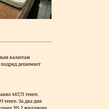
каза
Сауд
вным валютам
нь подряд дешевеют
вил 467,71 тенге.
3 тенге. За два дня
тавил 315,2 миллиона