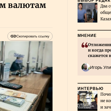
ВЫБОР РЕДАК
ем валютам
Два с
обще
Каза
миро
МНЕНИЕ
Скопировать ссылку
Отложенны
и когда пр
скажется 
Казахстан
Игорь Ули
ИНТЕРВЬЮ
Поче
не к
и за