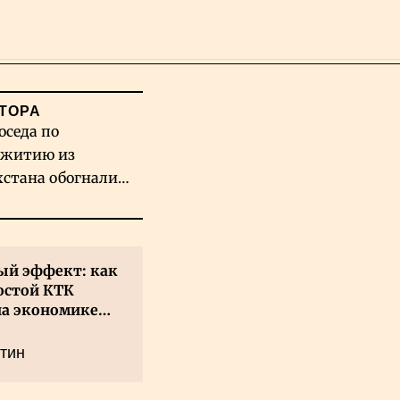
Поиск
ТОРА
оседа по
житию из
хстана обогнали
вых гигантов ИИ
й эффект: как
остой КТК
на экономике
а
тин