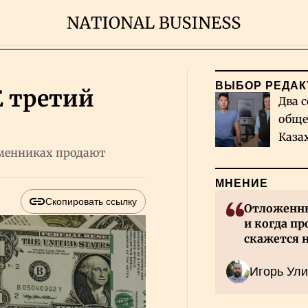
ВЫБОР РЕДАК
E третий
Два с
обще
Каза
обменниках продают
миро
МНЕНИЕ
Скопировать ссылку
Отложенны
и когда пр
скажется 
Казахстан
Игорь Ули