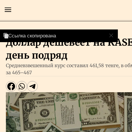
Валютный рынок
Ссылка скопирована
Ссылка скопирована
Доллар дешевеет на KAS
Главная
день подряд
Экономика
Средневзвешенный курс составил 461,58 тенге, в 
за 465–467
Бизнес
Рынки
Технологии