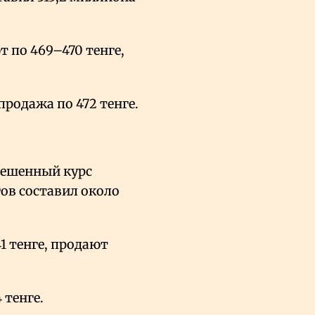
 по 469–470 тенге,
продажа по 472 тенге.
звешенный курс
гов составил около
 тенге, продают
 тенге.