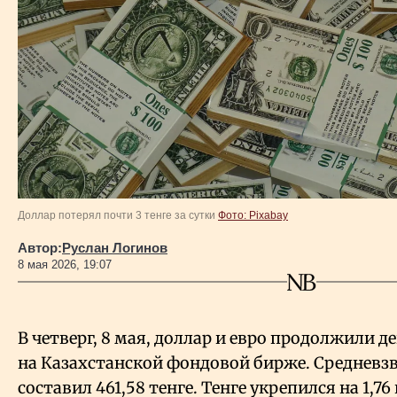
Власть
Геополитика
Исследования
Люди
Доллар потерял почти 3 тенге за сутки
Фото: Pixabay
Life & Arts
Автор:
Руслан Логинов
8 мая 2026, 19:07
О нас
Все новости
В четверг, 8 мая, доллар и евро продолжили д
на Казахстанской фондовой бирже. Средневз
составил 461,58 тенге. Тенге укрепился на 1,7