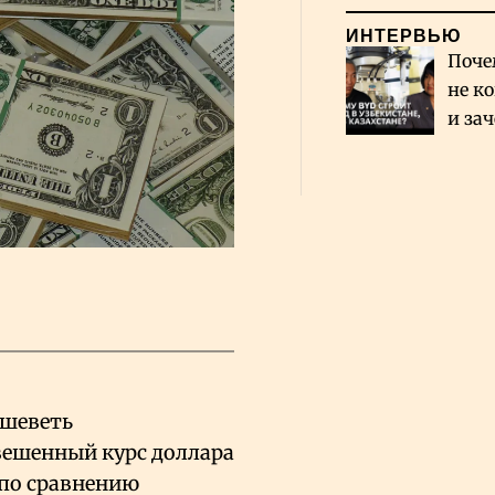
ИНТЕРВЬЮ
Поче
не к
и за
каза
Сауд
ешеветь
вешенный курс доллара
6 по сравнению