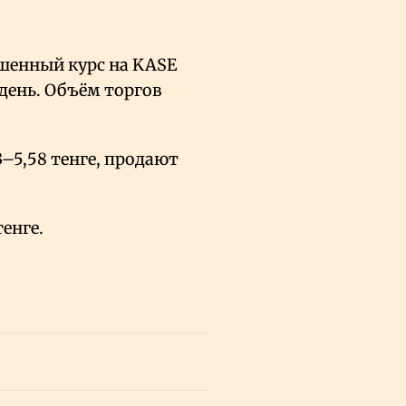
ешенный курс на KASE
а день. Объём торгов
–5,58 тенге, продают
тенге.