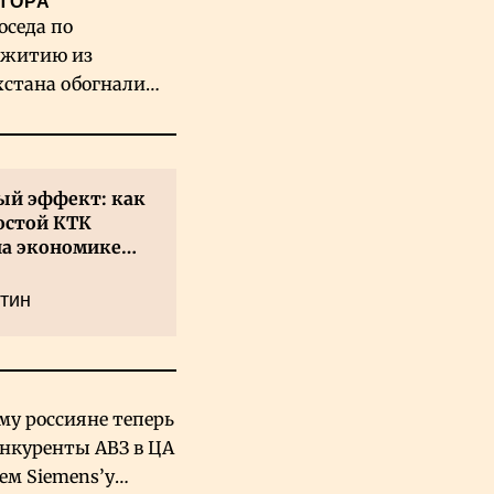
ТОРА
оседа по
житию из
хстана обогнали
вых гигантов ИИ
й эффект: как
остой КТК
на экономике
а
тин
му россияне теперь
онкуренты АВЗ в ЦА
чем Siemens’у