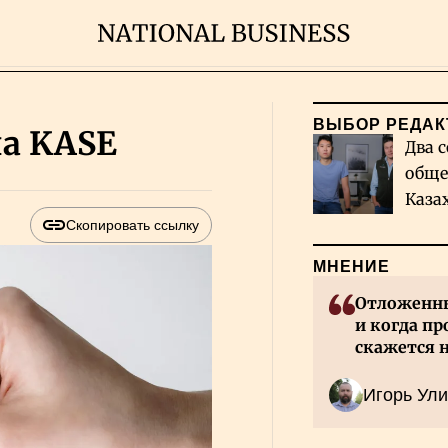
ВЫБОР РЕДАК
на KASE
Два с
обще
Каза
миро
Скопировать ссылку
МНЕНИЕ
Отложенны
и когда пр
скажется 
Казахстан
Игорь Ули