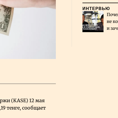
ИНТЕРВЬЮ
Поче
не к
и за
каза
Сауд
ржи (KASE) 12 мая
,19 тенге, сообщает