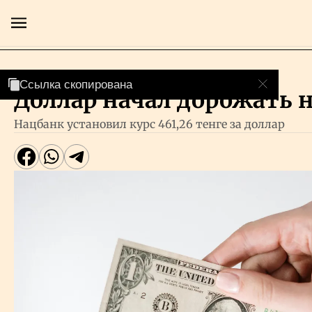
Валютный рынок
Ссылка скопирована
Доллар начал дорожать 
Главная
Нацбанк установил курс 461,26 тенге за доллар
Экономика
Бизнес
Рынки
Технологии