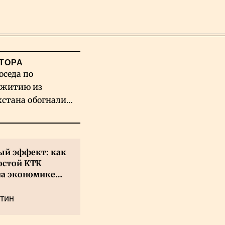
Поиск
ТОРА
оседа по
житию из
хстана обогнали
вых гигантов ИИ
й эффект: как
остой КТК
на экономике
а
тин