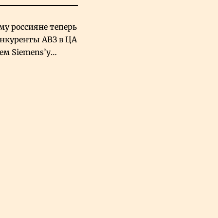
му россияне теперь
онкуренты АВЗ в ЦА
чем Siemens’у
хский завод в
овской Аравии