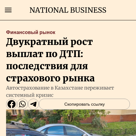
Поиск
Финансовый рынок
Двукратный рост
Главная
выплат по ДТП:
Экономика
последствия для
страхового рынка
Бизнес
Автострахование в Казахстане переживает
системный кризис
Рынки
Скопировать ссылку
Технологии
Власть