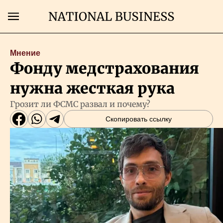
Поиск
Мнение
Фонду медстрахования
Главная
нужна жесткая рука
Экономика
Грозит ли ФСМС развал и почему?
Скопировать ссылку
Бизнес
Рынки
Технологии
Власть