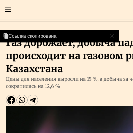
Экономика
Ссылка скопирована
Ссылка скопирована
Ссылка скопирована
Газ дорожает, добыча пад
Главная
происходит на газовом 
Экономика
Казахстана
Цены для населения выросли на 15 %, а добыча за 
Бизнес
сократилась на 12,6 %
Рынки
Технологии