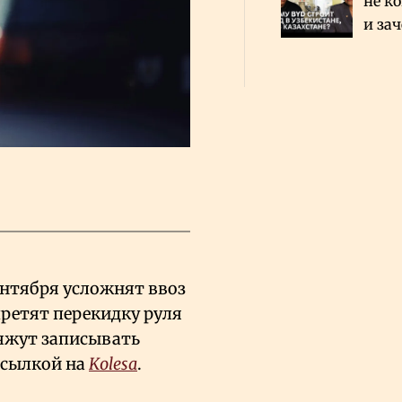
не к
и за
каза
Сауд
ентября усложнят ввоз
ретят перекидку руля
бяжут записывать
ссылкой на
Kolesa
.