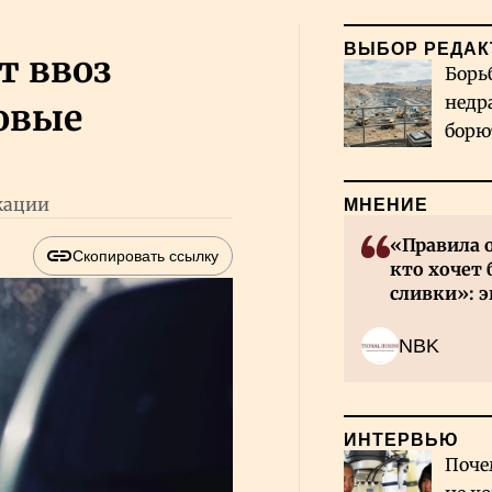
ВЫБОР РЕДАК
т ввоз
Борь
недр
новые
борю
и во
кации
МНЕНИЕ
«Правила 
Скопировать ссылку
кто хочет 
сливки»: э
инвесторов
NBK
ИНТЕРВЬЮ
Поче