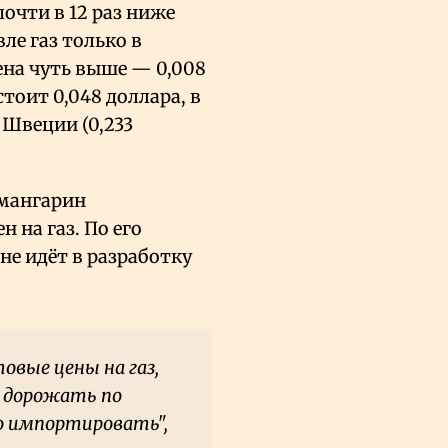
очти в 12 раз ниже
ле газ только в
ена чуть выше — 0,008
стоит 0,048 доллара, в
 Швеции (0,233
умангарин
 на газ. По его
не идёт в разработку
вые цены на газ,
т дорожать по
о импортировать",