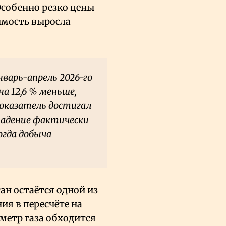
. Особенно резко цены
оимость выросла
нварь-апрель 2026-го
а 12,6
% меньше,
 показатель достигал
падение фактически
огда добыча
ан остаётся одной из
ия в пересчёте на
ометр газа обходится