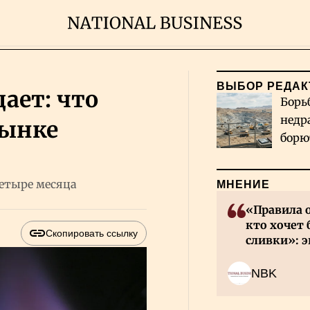
ВЫБОР РЕДАК
ает: что
Борь
недр
рынке
борю
и во
четыре месяца
МНЕНИЕ
«Правила 
кто хочет 
Скопировать ссылку
сливки»: э
инвесторов
NBK