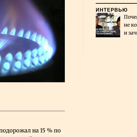
ИНТЕРВЬЮ
Поче
не к
и за
каза
Сауд
 подорожал на 15
% по