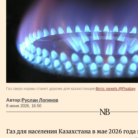
Власть
Геополитика
Исследования
Люди
Life & Arts
Газ сверх нормы станет дороже для казахстанцев
Фото: pexels @Pixabay
О нас
Автор:
Руслан Логинов
8 июня 2026, 16:50
Все новости
Газ для населения Казахстана в мае 2026 года