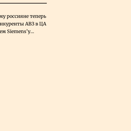
му россияне теперь
онкуренты АВЗ в ЦА
чем Siemens’у
хский завод в
овской Аравии