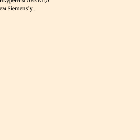
онкуренты АВЗ в ЦА
чем Siemens’у
хский завод в
овской Аравии