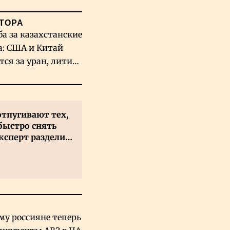
ТОРА
ба за казахстанские
а: США и Китай
тся за уран, литий
льфрам
отпугивают тех,
быстро снять
ксперт разделил
 на два типа
му россияне теперь