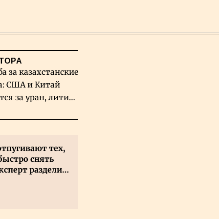
Поиск
ТОРА
ба за казахстанские
а: США и Китай
тся за уран, литий
льфрам
отпугивают тех,
быстро снять
ксперт разделил
 на два типа