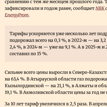
сравнению с тем же месяцем прошлого года. 
зафиксировали и годом ранее, сообщает
NBK
EnergyProm
.
Тарифы ускоряются уже несколько лет подря
подорожал всего на 0,3
%, в 2022-м — на 3,2
2,4
%, в 2024-м — уже на 9,1
%. А в 2025-м и 
составил по 15
%.
Сильнее всего цены выросли в Северо-Казахст
на 63,4
%. В Атырауской области газ подорожал
Кызылординской — на 21,1
%, в Алматы и об
19,1
%. В Акмолинской области цены за год не
За 10 лет тариф увеличился в 2,5 раза. В апрел