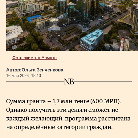
Геополитика
Исследования
Люди
Фото акимата Алматы
Автор:
Ольга Зенченкова
Life & Arts
16 мая 2026, 18:13
О нас
Сумма гранта – 1,7 млн тенге (400 МРП).
Однако получить эти деньги сможет не
Все новости
каждый желающий: программа рассчитана
на определённые категории граждан.