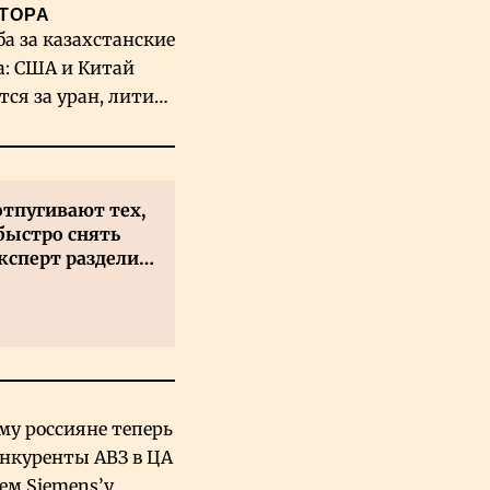
ТОРА
ба за казахстанские
а: США и Китай
тся за уран, литий
льфрам
отпугивают тех,
быстро снять
ксперт разделил
 на два типа
му россияне теперь
онкуренты АВЗ в ЦА
чем Siemens’у