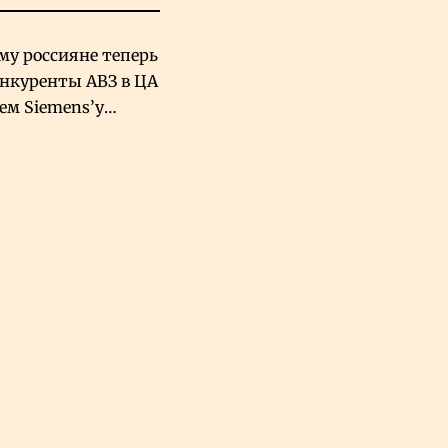
му россияне теперь
онкуренты АВЗ в ЦА
чем Siemens’у
хский завод в
овской Аравии