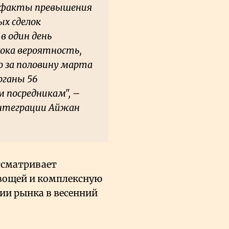
о факты превышения
ых сделок
в один день
сока вероятность,
о за половину марта
рганы 56
 посредникам", –
интеграции Айжан
ссматривает
вощей и комплексную
ии рынка в весенний