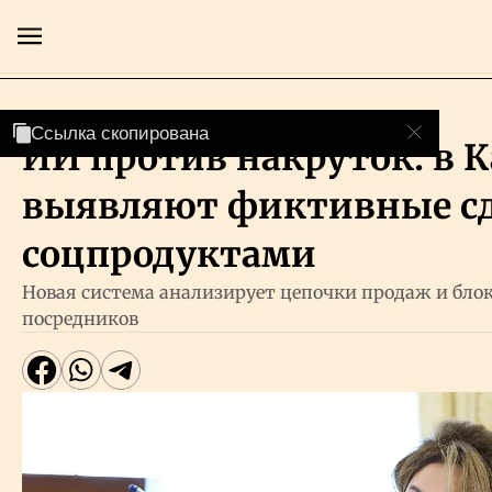
Технологии
Ссылка скопирована
Ссылка скопирована
ИИ против накруток: в К
Главная
выявляют фиктивные сд
Экономика
соцпродуктами
Новая система анализирует цепочки продаж и бл
Бизнес
посредников
Рынки
Технологии