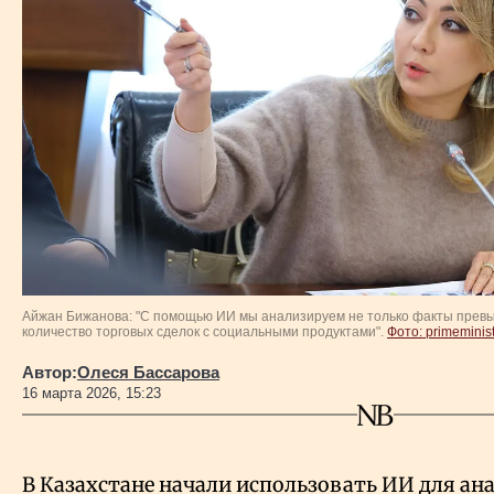
Власть
Геополитика
Исследования
Люди
Life & Arts
Айжан Бижанова: "С помощью ИИ мы анализируем не только факты превы
количество торговых сделок с социальными продуктами".
Фото: primeminist
О нас
Автор:
Олеся Бассарова
16 марта 2026, 15:23
Все новости
В Казахстане начали использовать ИИ для ан