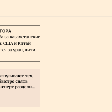
Поиск
ТОРА
ба за казахстанские
а: США и Китай
тся за уран, литий
льфрам
отпугивают тех,
быстро снять
ксперт разделил
 на два типа