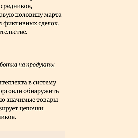
осредников,
ервую половину марта
м фиктивных сделок.
тельстве.
ботка на продукты
нтеллекта в систему
орговли обнаружить
ьно значимые товары
изирует цепочки
ников.