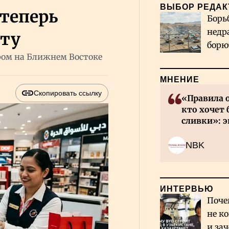
ВЫБОР РЕДАК
теперь
Борь
недр
ту
борю
ром на Ближнем Востоке
и во
МНЕНИЕ
Скопировать ссылку
«Правила 
кто хочет 
сливки»: э
инвесторов
NBK
ИНТЕРВЬЮ
Поче
не к
и за