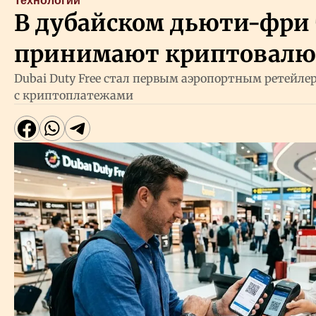
Технологии
В дубайском дьюти-фри 
принимают криптовалю
Dubai Duty Free стал первым аэропортным ретейле
с криптоплатежами