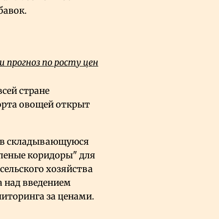
бавок.
 прогноз по росту цен
всей стране
порта овощей открыт
рев складывающуюся
леные коридоры" для
сельского хозяйства
а над введением
иторинга за ценами.