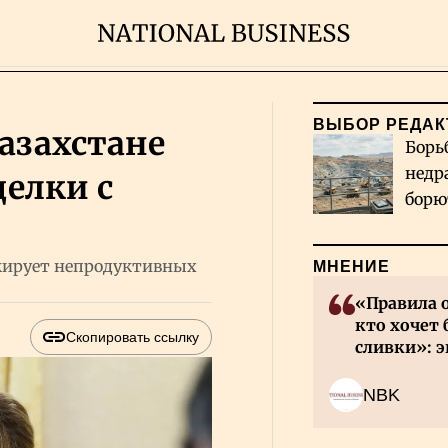
ВЫБОР РЕДАК
азахстане
Борь
недр
елки с
борю
и во
окирует непродуктивных
МНЕНИЕ
«Правила 
кто хочет 
Скопировать ссылку
сливки»: э
инвесторов
NBK