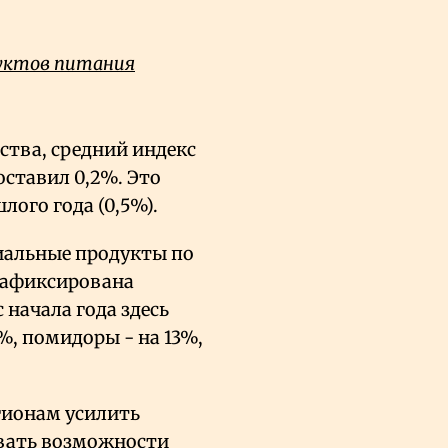
дуктов питания
ства, средний индекс
оставил 0,2%. Это
ого года (0,5%).
циальные продукты по
 зафиксирована
начала года здесь
%, помидоры - на 13%,
гионам усилить
овать возможности