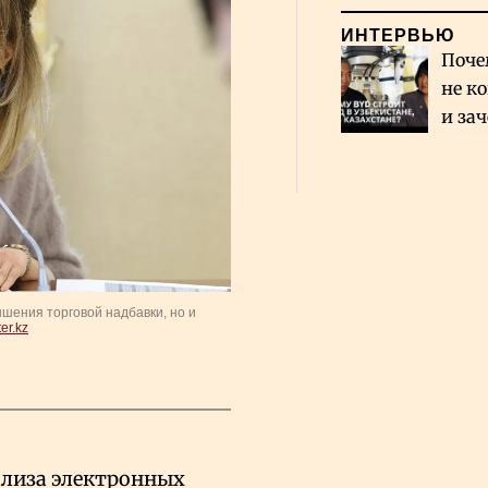
ИНТЕРВЬЮ
Поче
не к
и за
каза
Сауд
шения торговой надбавки, но и
er.kz
ализа электронных