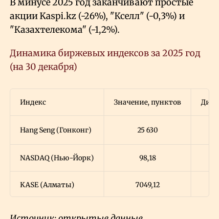
В минусе 2025 год заканчивают простые
акции Kaspi.kz (-26%), "Кселл" (-0,3%) и
"Казахтелекома" (-1,2%).
Динамика биржевых индексов за 2025 год
(на 30 декабря)
Индекс
Значение, пунктов
Дина
Hang Seng (Гонконг)
25
630
NASDAQ (Нью-Йорк)
98,18
KASE (Алматы)
7049,12
Nikkei 225 (Токио)
50
339
Источник: открытые данные