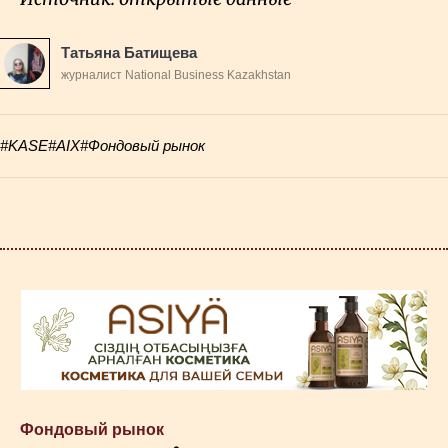
FTSE 100 (Лондон)
9940
Татьяна Батищева
журналист National Business Kazakhstan
S&P 500 (Нью-Йорк)
6896
#KASE
#AIX
#Фондовый рынок
AIX Qazaq (Астана)
1540,5
Фондовый рынок