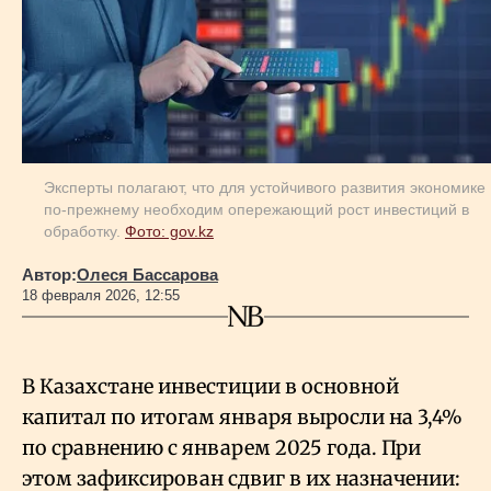
Геополитика
Исследования
Эксперты полагают, что для устойчивого развития экономике
Люди
по-прежнему необходим опережающий рост инвестиций в
обработку.
Фото: gov.kz
Life & Arts
Автор:
Олеся Бассарова
18 февраля 2026, 12:55
О нас
В Казахстане инвестиции в основной
Все новости
капитал по итогам января выросли на 3,4%
по сравнению с январем 2025 года. При
этом зафиксирован сдвиг в их назначении: