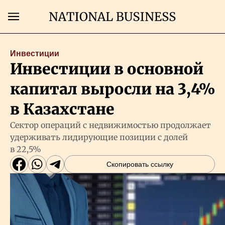
Поиск
Инвестиции
Инвестиции в основной
Главная
капитал выросли на 3,4%
Экономика
в Казахстане
Сектор операций с недвижимостью продолжает
Бизнес
удерживать лидирующие позиции с долей
в 22,5%
Рынки
Скопировать ссылку
Технологии
Власть