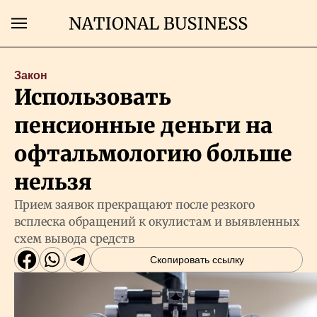
Поиск
Закон
Использовать
Главная
пенсионные деньги на
Экономика
офтальмологию больше
нельзя
Бизнес
Прием заявок прекращают после резкого
всплеска обращений к окулистам и выявленных
Рынки
схем вывода средств
Скопировать ссылку
Технологии
Власть