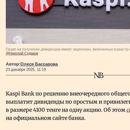
Власть
Геополитика
Исследования
Право на получение дивидендов имеют акционеры, включенные в реестр н
Люди
@Николай Судаков
Автор:
Олеся Бассарова
23 декабря 2025, 11:19
Life & Arts
О нас
Kaspi Bank по решению внеочередного общег
выплатит дивиденды по простым и привиле
Все новости
в размере 4100 тенге на одну акцию. Об этом
с
на официальном сайте банка.