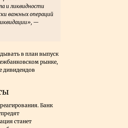
ла и ликвидности
ски важных операций
ликвидации», —
дывать в план выпуск
межбанковском рынке,
е дивидендов
ты
 реагирования. Банк
упредят
уация станет