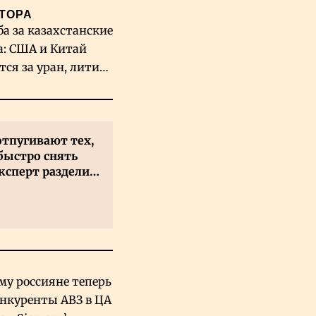
ТОРА
ба за казахстанские
а: США и Китай
тся за уран, литий
льфрам
отпугивают тех,
быстро снять
ксперт разделил
 на два типа
му россияне теперь
онкуренты АВЗ в ЦА