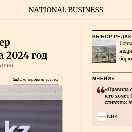
ВЫБОР РЕДАК
ер
Борь
недр
 2024 год
борю
рании
и во
МНЕНИЕ
Скопировать ссылку
«Правила 
кто хочет 
сливки»: э
инвесторов
NBK