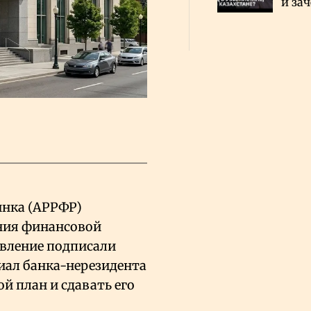
и за
каза
Сауд
ынка (АРРФР)
ния финансовой
овление подписали
лиал банка-нерезидента
й план и сдавать его