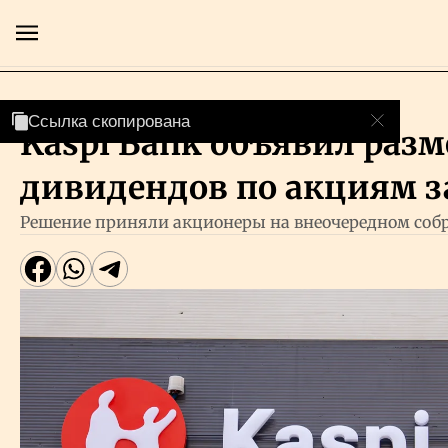
Банки
Ссылка скопирована
Ссылка скопирована
Kaspi Bank объявил разм
Главная
дивидендов по акциям за
Экономика
Решение приняли акционеры на внеочередном соб
Бизнес
Рынки
Технологии