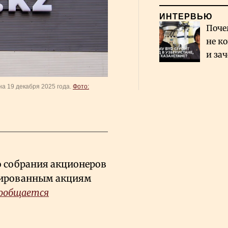
ИНТЕРВЬЮ
Поче
не к
и за
каза
Сауд
а 19 декабря 2025 года.
Фото:
о собрания акционеров
гированным акциям
ообщается