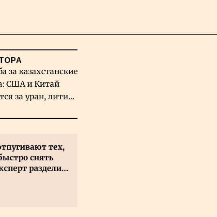
Поиск
ТОРА
ба за казахстанские
а: США и Китай
тся за уран, литий
льфрам
отпугивают тех,
быстро снять
ксперт разделил
 на два типа