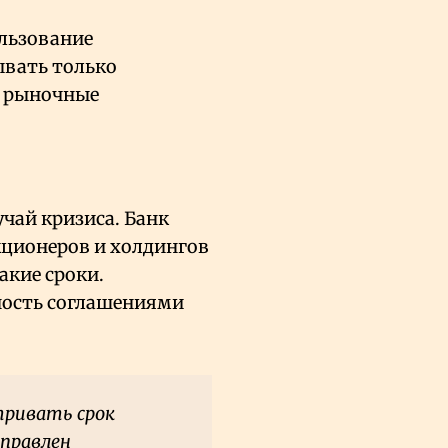
льзование
ывать только
и рыночные
чай кризиса. Банк
кционеров и холдингов
акие сроки.
ность соглашениями
тривать срок
аправлен