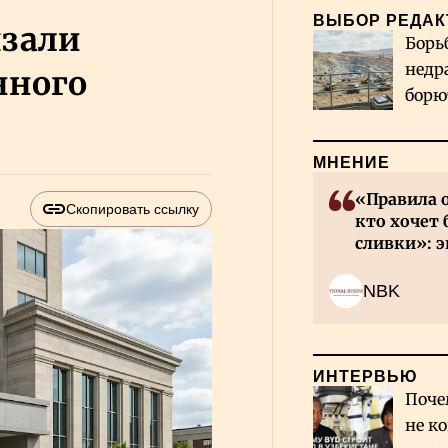
ВЫБОР РЕДАК
язали
Борь
недр
нного
борю
и во
МНЕНИЕ
«Правила 
Скопировать ссылку
кто хочет 
сливки»: э
инвесторов
NBK
ИНТЕРВЬЮ
Поче
не к