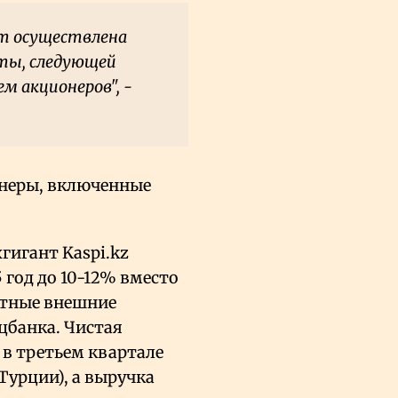
ет осуществлена
аты, следующей
м акционеров", -
онеры, включенные
гигант Kaspi.kz
 год до 10-12% вместо
ятные внешние
цбанка. Чистая
 в третьем квартале
 Турции), а выручка