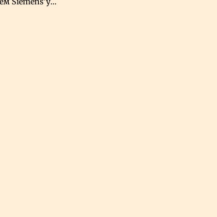
чем Siemens’у
хский завод в
овской Аравии