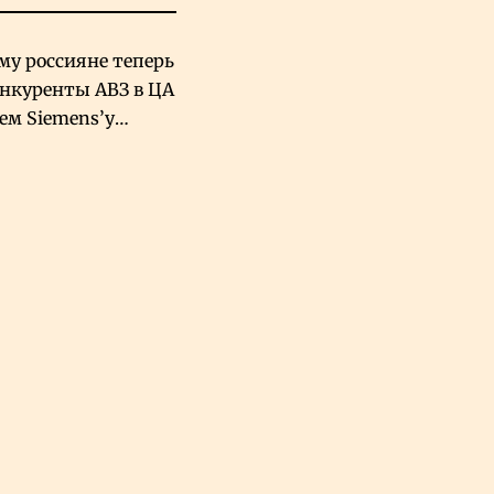
му россияне теперь
онкуренты АВЗ в ЦА
чем Siemens’у
хский завод в
овской Аравии