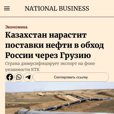
Поиск
Экономика
Казахстан нарастит
Главная
поставки нефти в обход
Экономика
России через Грузию
Страна диверсифицирует экспорт на фоне
Бизнес
уязвимости КТК
Скопировать ссылку
Рынки
Технологии
Власть