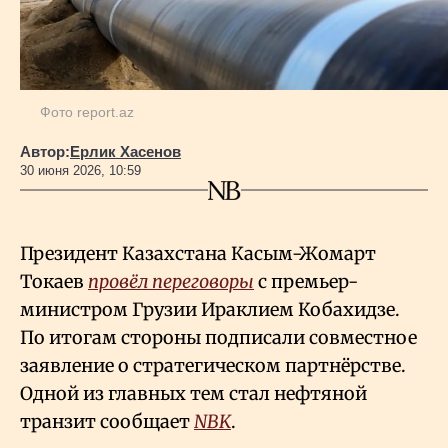
Геополитика
Фото report.az
Исследования
Автор:
Ерлик Хасенов
30 июня 2026, 10:59
Люди
Life & Arts
Президент Казахстана Касым-Жомарт
Токаев
провёл переговоры
с премьер-
О нас
министром Грузии Ираклием Кобахидзе.
По итогам стороны подписали совместное
Все новости
заявление о стратегическом партнёрстве.
Одной из главных тем стал нефтяной
транзит сообщает
NBK
.