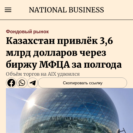
Поиск
Фондовый рынок
Казахстан привлёк 3,6
Главная
млрд долларов через
Экономика
биржу МФЦА за полгода
Объём торгов на AIX удвоился
Бизнес
Скопировать ссылку
Рынки
Технологии
Власть