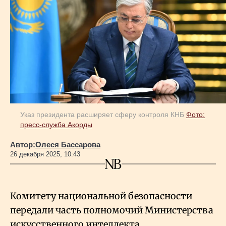
Геополитика
Исследования
Люди
Указ президента расширяет сферу контроля КНБ
Фото:
Life & Arts
пресс-служба Акорды
Автор:
Олеся Бассарова
О нас
26 декабря 2025, 10:43
Все новости
Комитету национальной безопасности
передали часть полномочий Министерства
искусственного интеллекта.