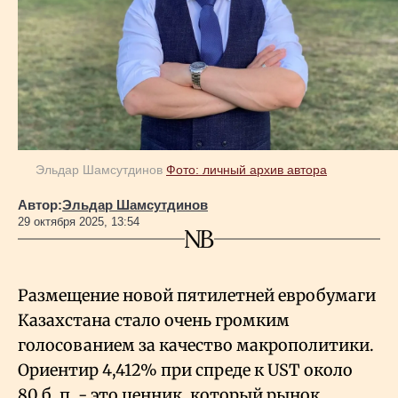
Геополитика
Исследования
Люди
Эльдар Шамсутдинов
Фото: личный архив автора
Автор:
Эльдар Шамсутдинов
Life & Arts
29 октября 2025, 13:54
О нас
Размещение новой пятилетней евробумаги
Казахстана стало очень громким
Все новости
голосованием за качество макрополитики.
Ориентир 4,412% при спреде к UST около
80
б.
п. - это ценник, который рынок