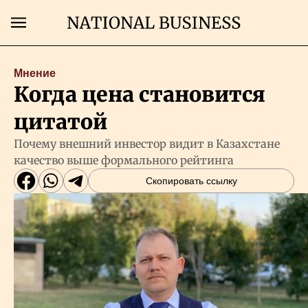
Поиск
Мнение
Когда цена становится
Главная
цитатой
Экономика
Почему внешний инвестор видит в Казахстане
качество выше формального рейтинга
Бизнес
Скопировать ссылку
Рынки
Технологии
Власть