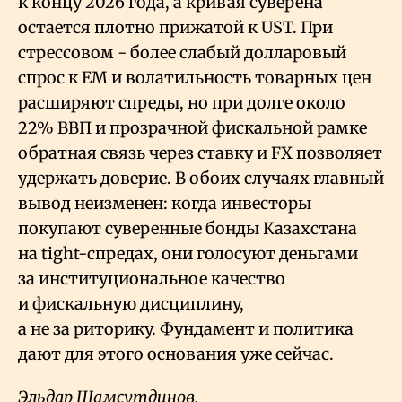
к концу 2026 года, а кривая суверена
остается плотно прижатой к UST. При
стрессовом - более слабый долларовый
спрос к EM и волатильность товарных цен
расширяют спреды, но при долге около
22% ВВП и прозрачной фискальной рамке
обратная связь через ставку и FX позволяет
удержать доверие. В обоих случаях главный
вывод неизменен: когда инвесторы
покупают суверенные бонды Казахстана
на tight-спредах, они голосуют деньгами
за институциональное качество
и фискальную дисциплину,
а не за риторику. Фундамент и политика
дают для этого основания уже сейчас.
Эльдар Шамсутдинов,