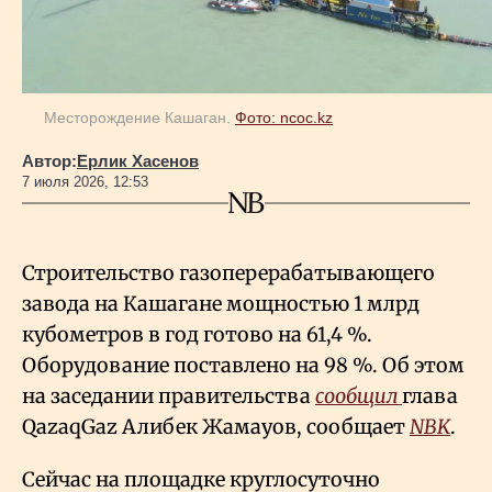
Геополитика
Месторождение Кашаган.
Фото: ncoc.kz
Исследования
Автор:
Ерлик Хасенов
7 июля 2026, 12:53
Люди
Life & Arts
Строительство газоперерабатывающего
завода на Кашагане мощностью 1 млрд
кубометров в год готово на 61,4
%.
О нас
Оборудование поставлено на 98
%. Об этом
на заседании правительства
сообщил
глава
Все новости
QazaqGaz Алибек Жамауов, сообщает
NBK
.
Сейчас на площадке круглосуточно