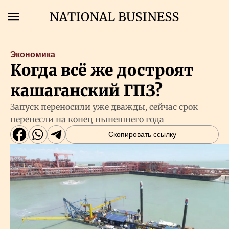
Поиск
Экономика
Когда всё же достроят
Главная
кашаганский ГПЗ?
Экономика
Запуск переносили уже дважды, сейчас срок
перенесли на конец нынешнего года
Бизнес
Скопировать ссылку
Рынки
Технологии
Власть