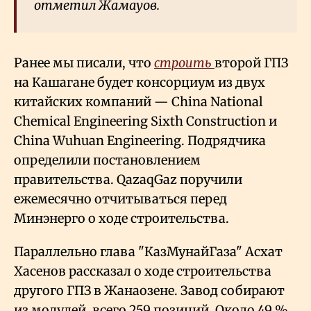
отметил Жамауов.
Ранее мы писали, что
строить
второй ГПЗ
на Кашагане будет консорциум из двух
китайских компаний — China National
Chemical Engineering Sixth Construction и
China Wuhuan Engineering. Подрядчика
определили постановлением
правительства. QazaqGaz поручили
ежемесячно отчитываться перед
Минэнерго о ходе строительства.
Параллельно глава "КазМунайГаза" Асхат
Хасенов рассказал о ходе строительства
другого ГПЗ в Жанаозене. Завод собирают
из модулей, всего 259 позиций. Около 49
%