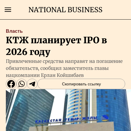
Поиск
Власть
КТЖ планирует IPO в
Главная
2026 году
Экономика
Привлеченные средства направят на погашение
обязательств, сообщил заместитель главы
нацкомпании Ерлан Койшибаев
Бизнес
Скопировать ссылку
Рынки
Технологии
Власть