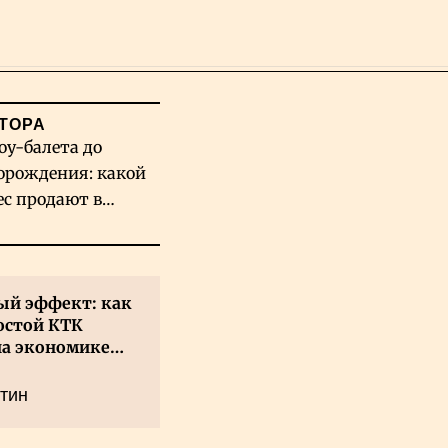
Поиск
ТОРА
оу-балета до
орождения: какой
ес продают в
хстане
й эффект: как
остой КТК
на экономике
а
тин