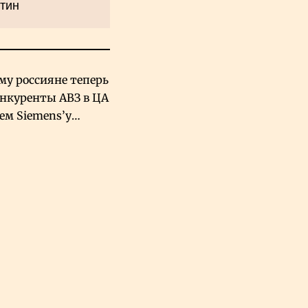
тин
му россияне теперь
онкуренты АВЗ в ЦА
чем Siemens’у
хский завод в
овской Аравии