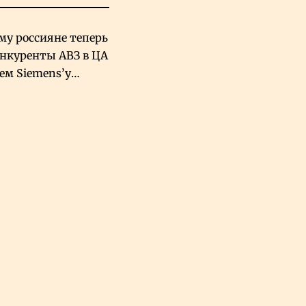
му россияне теперь
онкуренты АВЗ в ЦА
чем Siemens’у
хский завод в
овской Аравии