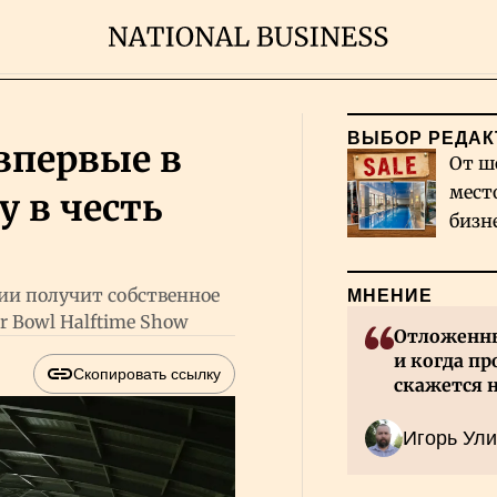
ВЫБОР РЕДАК
впервые в
От ш
мест
 в честь
бизн
Каза
ии получит собственное
МНЕНИЕ
r Bowl Halftime Show
Отложенны
и когда пр
Скопировать ссылку
скажется 
Казахстан
Игорь Ули