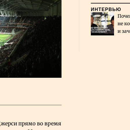
ИНТЕРВЬЮ
Поче
не к
и за
каза
Сауд
-Джерси прямо во время