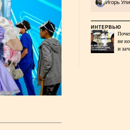
Игорь Ули
ИНТЕРВЬЮ
Поче
не к
и за
каза
Сауд