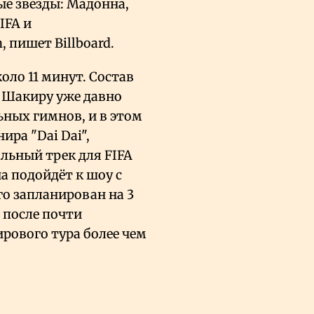
ые звезды: Мадонна,
IFA и
, пишет Billboard.
ло 11 минут. Состав
. Шакиру уже давно
ных гимнов, и в этом
ра "Dai Dai",
альный трек для FIFA
а подойдёт к шоу с
го запланирован на 3
 после почти
ирового тура более чем