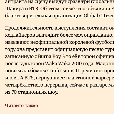
антракта на сцену выйдут сразу три глобальн
Шакира и BTS. Об этом совместно объявили F
благотворительная организация Global Citizen
Продолжительность выступления составит око
хедлайнеров выглядит более чем оправданно
называют неофициальной королевой футболь
году она представит официальную песню турни
записанную с Burna Boy. Это её второй офици
после культовой Waka Waka 2010 года. Мадонн
новым альбомом Confessions II, релиз которо
июля. А BTS, вернувшиеся к активной карьере
четырёхлетнего перерыва, сейчас в разгаре м
из 70 стадионных шоу.
Читайте также