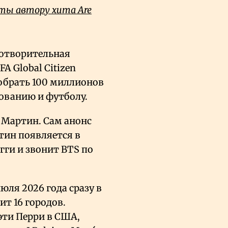
аты автору хита Are
готворительная
A Global Citizen
собрать 100 миллионов
зованию и футболу.
 Мартин. Сам анонс
тин появляется в
ги и звонит BTS по
юля 2026 года сразу в
ит 16 городов.
эти Перри в США,