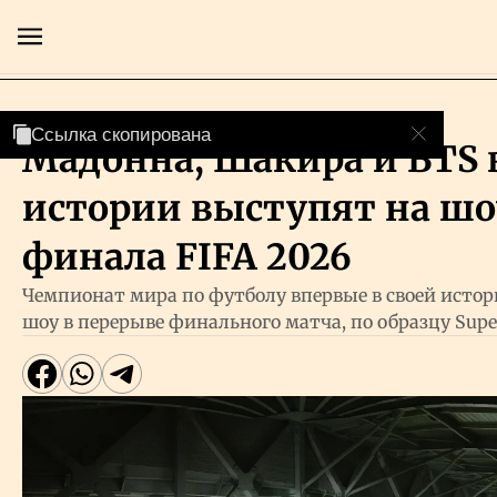
Cпорт
Ссылка скопирована
Ссылка скопирована
Мадонна, Шакира и BTS 
Главная
истории выступят на шоу
Экономика
финала FIFA 2026
Чемпионат мира по футболу впервые в своей истор
Бизнес
шоу в перерыве финального матча, по образцу Supe
Рынки
Технологии