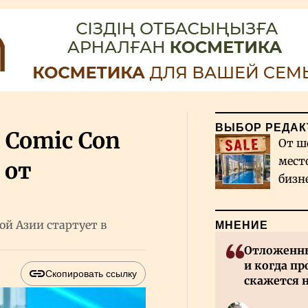
ВЫБОР РЕДАК
Comic Con
От ш
мест
 от
бизн
Каза
й Азии стартует в
МНЕНИЕ
Отложенны
и когда пр
Скопировать ссылку
скажется 
Казахстан