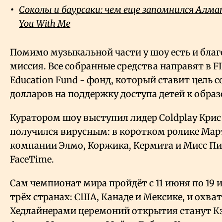
Соколы и баурсаки: чем еще запомнился Алм
You With Me
Помимо музыкальной части у шоу есть и бла
миссия. Все собранные средства направят в FIF
Education Fund - фонд, который ставит цель 
долларов на поддержку доступа детей к обра
Куратором шоу выступил лидер Coldplay Крис
получился вирусным: в коротком ролике Мар
компании Элмо, Коржика, Кермита и Мисс Пиг
FaceTime.
Сам чемпионат мира пройдёт с 11 июня по 19 и
трёх странах: США, Канаде и Мексике, и охват
Хедлайнерами церемоний открытия станут К