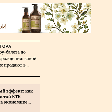
ТОРА
оу-балета до
орождения: какой
ес продают в
хстане
й эффект: как
остой КТК
на экономике
а