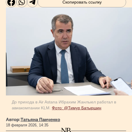
Скопировать ссылку
Геополитика
Исследования
Люди
Life & Arts
О нас
До прихода в Air Astana Ибрахим Жанлыел работал в
Все новости
авиакомпании KLM.
Фото: @Тимур Батыршин
Автор:
Татьяна Панченко
18 февраля 2026, 14:35