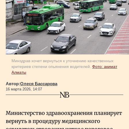
Геополитика
Исследования
Люди
Минздрав хочет вернуться к уточнению качественных
критериев степени опьянения водителей.
Фото: акимат
Life & Arts
Алматы
Автор:
Олеся Бассарова
О нас
16 марта 2026, 14:07
Все новости
Министерство здравоохранения планирует
вернуть в процедуру медицинского