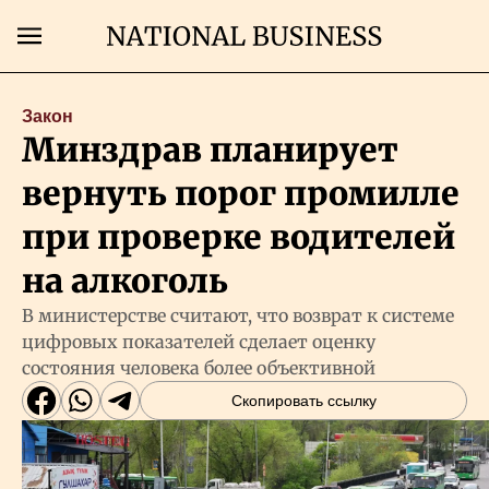
Поиск
Закон
Минздрав планирует
Главная
вернуть порог промилле
Экономика
при проверке водителей
на алкоголь
Бизнес
В министерстве считают, что возврат к системе
цифровых показателей сделает оценку
Рынки
состояния человека более объективной
Скопировать ссылку
Технологии
Власть