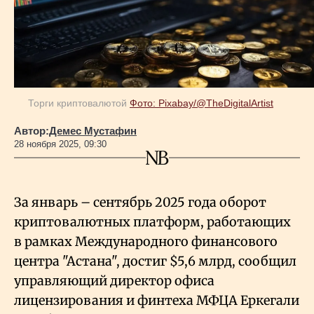
Геополитика
Исследования
Торги криптовалютой
Фото: Pixabay/@TheDigitalArtist
Люди
Автор:
Демес Мустафин
28 ноября 2025, 09:30
Life & Arts
За январь
–
сентябрь 2025 года оборот
О нас
криптовалютных платформ, работающих
в рамках Международного финансового
Все новости
центра "Астана", достиг $5,6 млрд, сообщил
управляющий директор офиса
лицензирования и финтеха МФЦА Еркегали