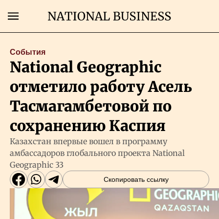
Поиск
События
National Geographic
Главная
отметило работу Асель
Экономика
Тасмагамбетовой по
сохранению Каспия
Бизнес
Казахстан впервые вошел в программу
амбассадоров глобального проекта National
Рынки
Geographic 33
Скопировать ссылку
Технологии
Власть