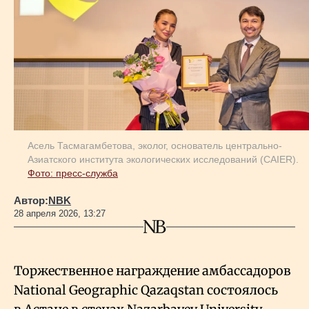
Геополитика
Исследования
Люди
Асель Тасмагамбетова, эколог, основатель центрально-
Азиатского института экологических исследований (CAIER).
Life & Arts
Фото: пресс-служба
Автор:
NBK
О нас
28 апреля 2026, 13:27
Все новости
Торжественное награждение амбассадоров
National Geographic Qazaqstan состоялось