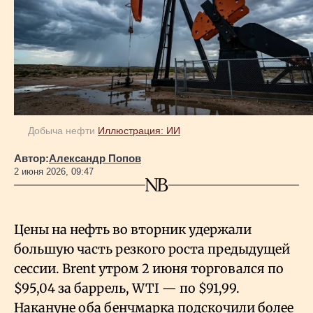
Геополитика
Исследования
Люди
Добыча нефти
Иллюстрация: ИИ
Автор:
Александр Попов
Life & Arts
2 июня 2026, 09:47
О нас
Цены на нефть во вторник удержали
большую часть резкого роста предыдущей
Все новости
сессии. Brent утром 2 июня торговался по
$95,04 за баррель, WTI — по $91,99.
Накануне оба бенчмарка подскочили более