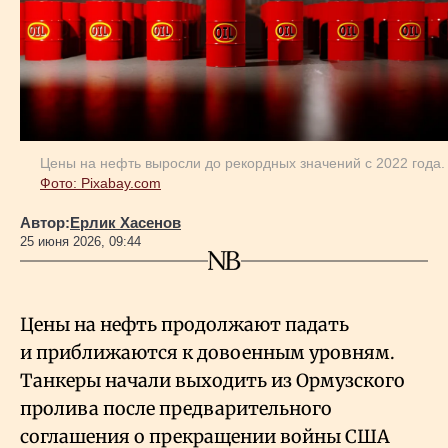
Геополитика
Исследования
Цены на нефть выросли до рекордных значений с 2022 года.
Люди
Фото: Pixabay.com
Автор:
Ерлик Хасенов
Life & Arts
25 июня 2026, 09:44
О нас
Цены на нефть продолжают падать
и приближаются к довоенным уровням.
Все новости
Танкеры начали выходить из Ормузского
пролива после предварительного
соглашения о прекращении войны США