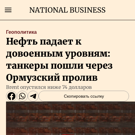
Поиск
Геополитика
Нефть падает к
Главная
довоенным уровням:
Экономика
танкеры пошли через
Ормузский пролив
Бизнес
Brent опустился ниже 74 долларов
Скопировать ссылку
Рынки
Технологии
Власть