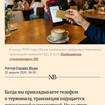
Геополитика
Исследования
Люди
К концу 2025 года объем глобальных цифровых платежных
транзакций превысил $11,5 трлн
Изображение
Life & Arts
сгенерировано ИИ
Автор:
Геният Исин
О нас
10 апреля 2026, 09:00
Все новости
Когда вы прикладываете телефон
к терминалу, транзакция ощущается