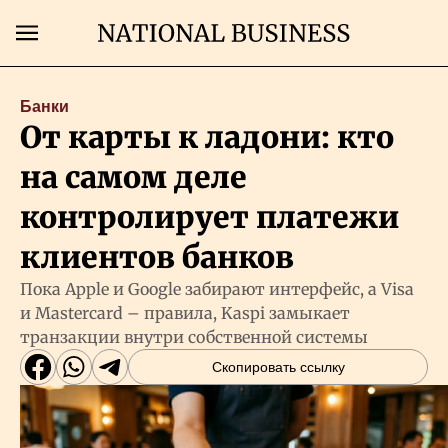
Поиск
Банки
От карты к ладони: кто
Главная
на самом деле
Экономика
контролирует платежи
клиентов банков
Бизнес
Пока Apple и Google забирают интерфейс, а Visa
и Mastercard – правила, Kaspi замыкает
Рынки
транзакции внутри собственной системы
Скопировать ссылку
Технологии
Власть