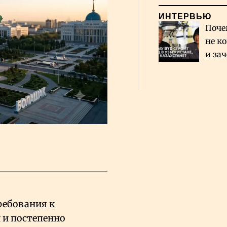
ИНТЕРВЬЮ
Поче
не к
и за
каза
Сауд
ребования к
 и постепенно