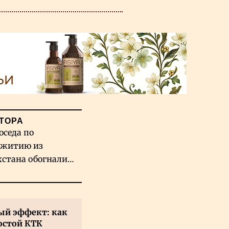
ТОРА
оседа по
житию из
хстана обогнали
вых гигантов ИИ
й эффект: как
остой КТК