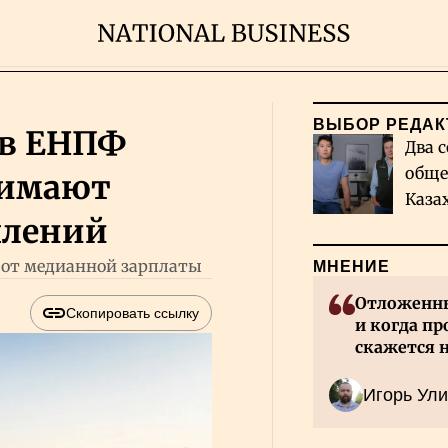
ВЫБОР РЕДАК
: в ЕНПФ
Два с
обще
нимают
Каза
плений
миро
 от медианной зарплаты
МНЕНИЕ
Отложенны
Скопировать ссылку
и когда пр
скажется 
Казахстан
Игорь Ули