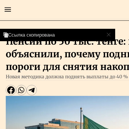
Рынки
Ссылка скопирована
Ссылка скопирована
Пенсии по 50 тыс. тенге
Главная
объяснили, почему под
Экономика
пороги для снятия нако
Новая методика должна поднять выплаты до 40 %
Бизнес
Рынки
Технологии