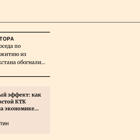
Поиск
ТОРА
оседа по
житию из
хстана обогнали
вых гигантов ИИ
й эффект: как
остой КТК
на экономике
а
тин