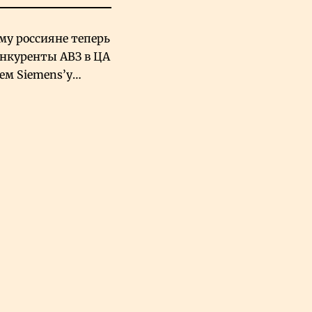
му россияне теперь
онкуренты АВЗ в ЦА
чем Siemens’у
хский завод в
овской Аравии