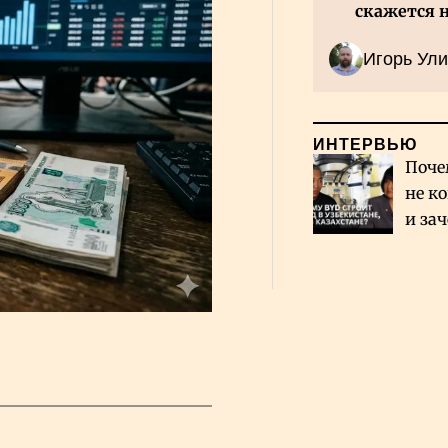
скажется 
Казахстан
Игорь Ули
ИНТЕРВЬЮ
Поче
не к
и за
каза
Сауд