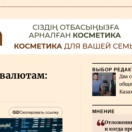
ВЫБОР РЕДАК
 валютам:
Два с
обще
Каза
миро
МНЕНИЕ
Скопировать ссылку
Отложенны
и когда пр