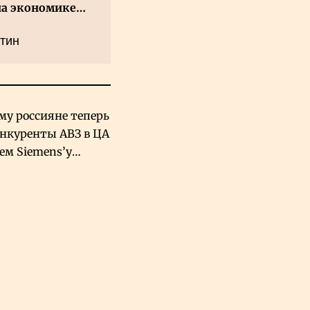
на экономике
а
тин
му россияне теперь
онкуренты АВЗ в ЦА
чем Siemens’у
хский завод в
овской Аравии