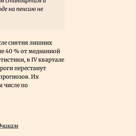
ым стандартам и
де на пенсию не
сле снятия лишних
е 40
% от медианной
истики, в IV квартале
ороги перестанут
прогнозов. Их
м числе по
дчикам