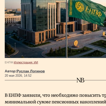
Власть
Геополитика
Исследования
Люди
Life & Arts
ЕНПФ
Иллюстрация: ИИ
Автор:
Руслан Логинов
О нас
20 мая 2026, 14:52
Все новости
В ЕНПФ заявили, что необходимо повысить т
минимальной сумме пенсионных накоплений