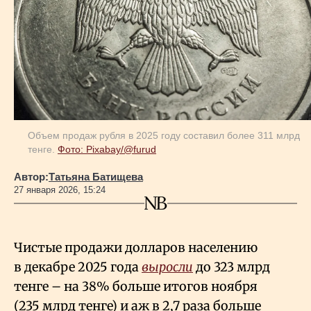
Геополитика
Исследования
Люди
Объем продаж рубля в 2025 году составил более 311 млрд
тенге.
Фото: Pixabay/@furud
Life & Arts
Автор:
Татьяна Батищева
27 января 2026, 15:24
О нас
Чистые продажи долларов населению
Все новости
в декабре 2025 года
выросли
до 323 млрд
тенге – на 38% больше итогов ноября
(235 млрд тенге) и аж в 2,7 раза больше