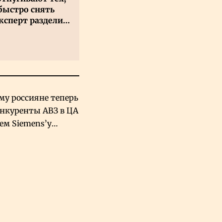
быстро снять
ксперт разделил
 на два типа
му россияне теперь
онкуренты АВЗ в ЦА
чем Siemens’у
хский завод в
овской Аравии