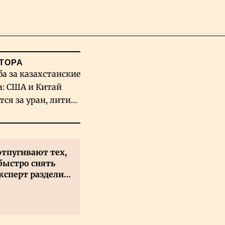
Поиск
ТОРА
ба за казахстанские
а: США и Китай
тся за уран, литий
льфрам
отпугивают тех,
быстро снять
ксперт разделил
 на два типа