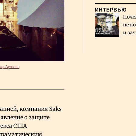
ИНТЕРВЬЮ
Поче
не к
и за
каза
Сауд
ар Аукенов
ацией, компания Saks
заявление о защите
одекса США
 драматическим