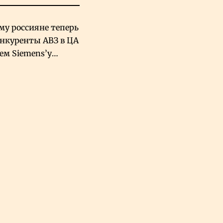
му россияне теперь
онкуренты АВЗ в ЦА
чем Siemens’у
хский завод в
овской Аравии