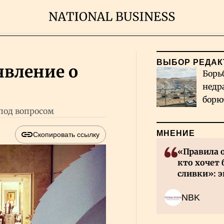
ВЫБОР РЕДАК
явление о
Борь
недр
борю
 под вопросом
и во
МНЕНИЕ
Скопировать ссылку
«Правила 
кто хочет 
сливки»: э
инвесторов
NBK