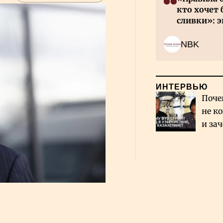
кто хочет 
сливки»: э
инвесторов
NBK
ИНТЕРВЬЮ
Поче
не к
и за
каза
Сауд