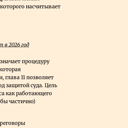
 которого насчитывает
 в 2026 год
означает процедуру
 которая
 глава 11 позволяет
д защитой суда. Цель
са как работающего
 бы частично)
ереговоры