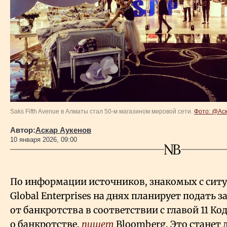
Власть
Геополитика
Исследования
Люди
Saks Fifth Avenue в Алматы стал 50-м магазином мировой сети.
Фото: @Аск
Life & Arts
Автор:
Аскар Аукенов
10 января 2026, 09:00
О нас
По информации источников, знакомых с ситу
Все новости
Global Enterprises на днях планирует подать 
от банкротства в соответствии с главой 11 К
о банкротстве,
пишет
Bloomberg. Это станет