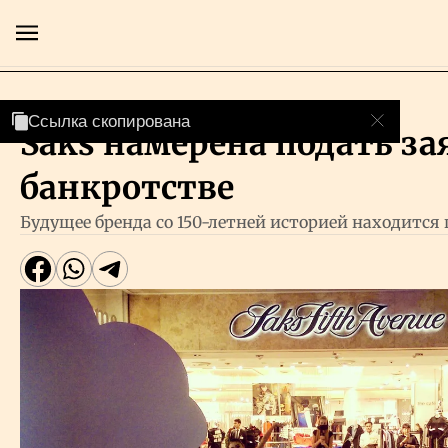
Компании
Ссылка скопирована
Ссылка скопирована
Saks намерена подать за
Главная
банкротстве
Экономика
Будущее бренда со 150-летней историей находится
Бизнес
Рынки
Технологии