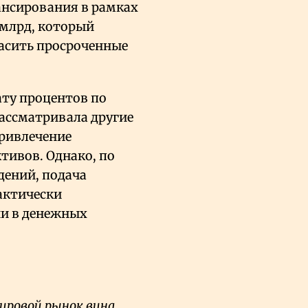
ансирования в рамках
 млрд, который
асить просроченные
ату процентов по
рассматривала другие
ривлечение
тивов. Однако, по
дений, подача
рактически
ии в денежных
ировой рынок вина