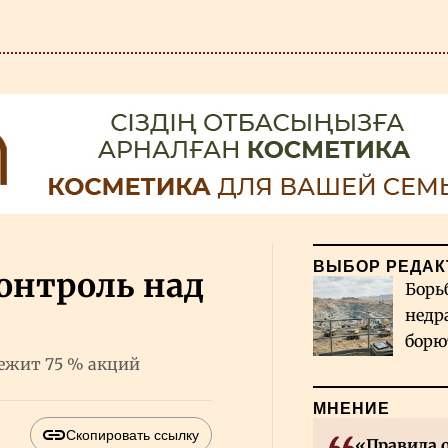
ВЫБОР РЕДАК
онтроль над
Борь
недр
борю
лежит 75 % акций
и во
МНЕНИЕ
Скопировать ссылку
«Правила 