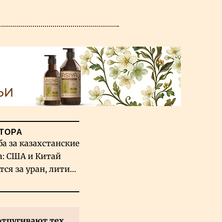
ТОРА
ба за казахстанские
а: США и Китай
тся за уран, литий
льфрам
отпугивают тех,