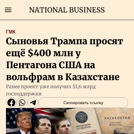
Поиск
ГМК
Сыновья Трампа просят
Главная
ещё $400 млн у
Экономика
Пентагона США на
вольфрам в Казахстане
Бизнес
Ранее проект уже получил $1,6 млрд
господдержки
Рынки
Скопировать ссылку
Технологии
Власть