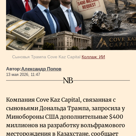
Геополитика
Исследования
Люди
Сыновья Трампа Cove Kaz Capital
Коллаж: ИИ
Автор:
Александр Попов
Life & Arts
13 мая 2026, 11:47
О нас
Компания Cove Kaz Capital, связанная с
сыновьями Дональда Трампа, запросила у
Все новости
Минобороны США дополнительные $400
миллионов на разработку вольфрамового
месторождения в Казахстане, сообщает