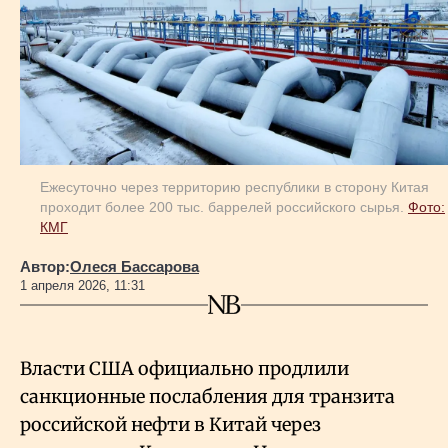
Геополитика
Исследования
Люди
Ежесуточно через территорию республики в сторону Китая
проходит более 200 тыс. баррелей российского сырья.
Фото:
КМГ
Life & Arts
Автор:
Олеся Бассарова
1 апреля 2026, 11:31
О нас
Все новости
Власти США официально продлили
санкционные послабления для транзита
российской нефти в Китай через