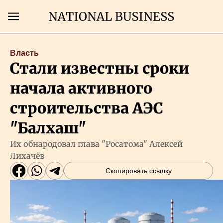
Поиск
Власть
Стали известны сроки
Главная
начала активного
Экономика
строительства АЭС
"Балхаш"
Бизнес
Их обнародовал глава "Росатома" Алексей
Лихачёв
Рынки
Скопировать ссылку
Технологии
Власть