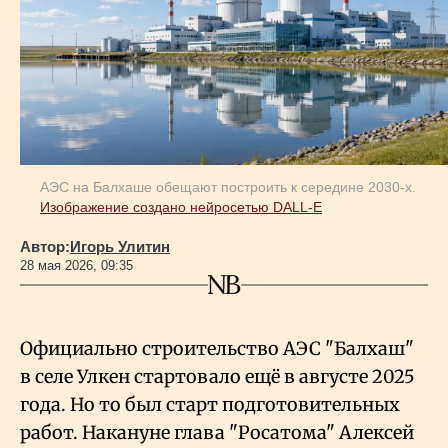
Геополитика
Исследования
Люди
АЭС на Балхаше обещают построить к середине 2030-х.
Изображение создано нейросетью DALL-E
Life & Arts
Автор:
Игорь Улитин
28 мая 2026, 09:35
О нас
Официально строительство АЭС "Балхаш"
Все новости
в селе Улкен стартовало ещё в августе 2025
года. Но то был старт подготовительных
работ. Накануне глава "Росатома" Алексей