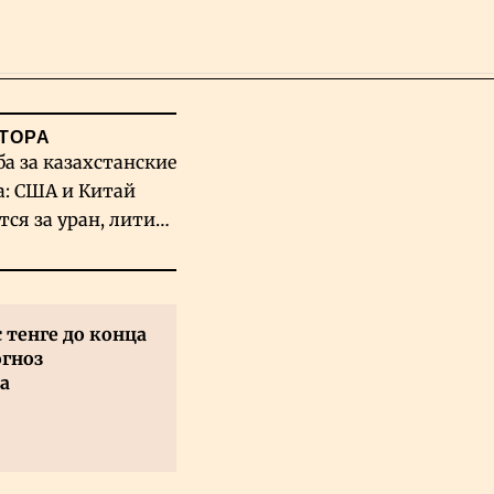
Поиск
ТОРА
ба за казахстанские
а: США и Китай
тся за уран, литий
льфрам
с тенге до конца
огноз
а