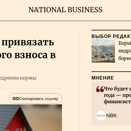
ВЫБОР РЕДАК
 привязать
Борь
недр
го взноса в
борю
и во
недрение нормы
МНЕНИЕ
Что будет 
года — пр
Скопировать ссылку
финансист
NBK