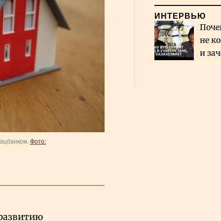
ИНТЕРВЬЮ
Поче
не к
и за
каза
Сауд
Нацбанком.
Фото:
 развитию