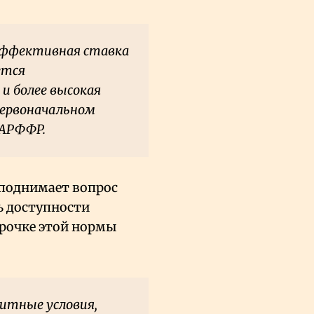
 эффективная ставка
ется
 и более высокая
первоначальном
 АРФФР.
 поднимает вопрос
ь доступности
срочке этой нормы
итные условия,