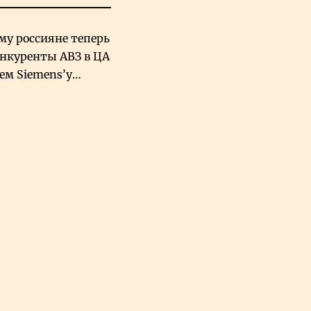
му россияне теперь
онкуренты АВЗ в ЦА
чем Siemens’у
хский завод в
овской Аравии