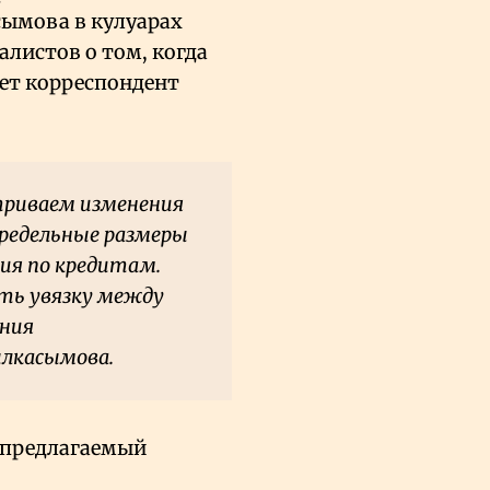
ымова в кулуарах
алистов о том, когда
ает корреспондент
триваем изменения
предельные размеры
ия по кредитам.
ть увязку между
ения
ылкасымова.
 предлагаемый