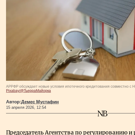
Власть
Геополитика
Исследования
Люди
Life & Arts
АРРФР обсуждает новые условия ипотечного кредитования совместно с 
Pixabay/@ТьерраМайорка
О нас
Автор:
Демес Мустафин
15 апреля 2026, 12:54
Все новости
Председатель Агентства по регулированию и