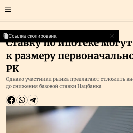
Власть
Ссылка скопирована
Ставку по ипотеке могут
Главная
к размеру первоначально
Экономика
РК
Однако участники рынка предлагают отложить в
Бизнес
до снижения базовой ставки Нацбанка
Рынки
Технологии