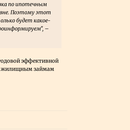
авка по ипотечным
овне. Поэтому этот
только будет какое-
роинформируем", –
 годовой эффективной
ым жилищным займам