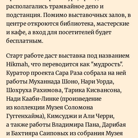
располагались трамвайное депо и
подстанция. Помимо выставочных залов, в
центре откроются библиотека, мастерские
и кафе, а вход для посетителей будет
бесплатным.
Старт работе даст выставка под названием
Hikmah, что переводится как "мудрость".
Куратор проекта Сара Раза собрала на ней
работы Муханнада Шоно, Нари Уорда,
Шохруха Рахимова, Тарика Кисвансона,
Нади Кааби-Линке (произведение
из коллекции Музея Соломона
Гуггенхайма), Кимсуджи и Али Черри,
а также работы Владимира Пана, Дарибая
и Бахтияра Саиповых из собрания Музея