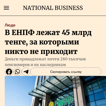
Поиск
Люди
В ЕНПФ лежат 45 млрд
Главная
тенге, за которыми
Экономика
никто не приходит
Деньги принадлежат почти 280 тысячам
Бизнес
пенсионеров и их наследникам
Скопировать ссылку
Рынки
Технологии
Власть