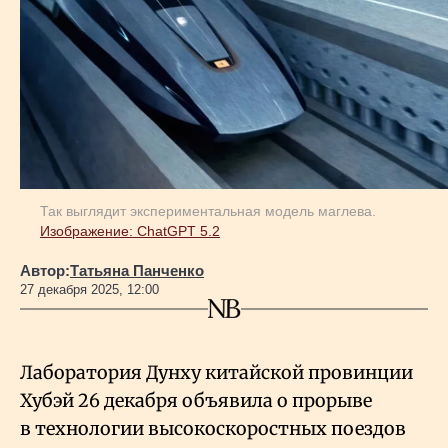
Геополитика
Исследования
Люди
Так выглядит экспериментальная модель маглева.
Изображение: ChatGPT 5.2
Life & Arts
Автор:
Татьяна Панченко
27 декабря 2025, 12:00
О нас
Все новости
Лаборатория Дунху китайской провинции
Хубэй 26 декабря объявила о прорыве
в технологии высокоскоростных поездов