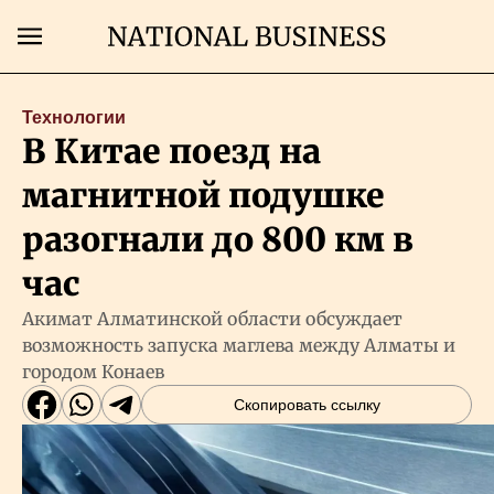
Поиск
Технологии
В Китае поезд на
Главная
магнитной подушке
Экономика
разогнали до 800 км в
час
Бизнес
Акимат Алматинской области обсуждает
возможность запуска маглева между Алматы и
Рынки
городом Конаев
Скопировать ссылку
Технологии
Власть