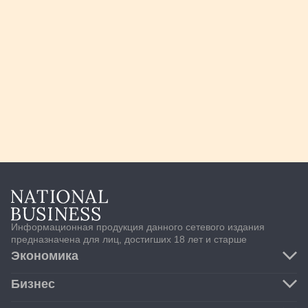
Информационная продукция данного сетевого издания
предназначена для лиц, достигших 18 лет и старше
Экономика
Транспорт и логистика
Бизнес
Банки