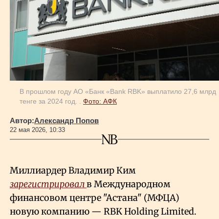
Геополитика
Исследования
Люди
В прошлом году АО «Банк «Bank RBK» выплатило 27,6 млрд
тенге за 2024 год. .
Фото: АФК
Life & Arts
Автор:
Александр Попов
22 мая 2026, 10:33
О нас
Миллиардер Владимир Ким
Все новости
зарегистрировал
в Международном
финансовом центре "Астана" (МФЦА)
новую компанию — RBK Holding Limited.