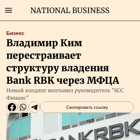
Поиск
Бизнес
Владимир Ким
Главная
перестраивает
Экономика
структуру владения
Bank RBK через МФЦА
Бизнес
Новый холдинг возглавил руководитель "КСС
Финанс"
Рынки
Скопировать ссылку
Технологии
Власть