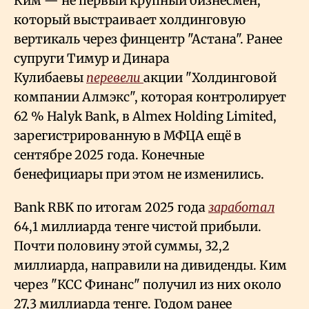
Ким — не первый крупный бизнесмен,
который выстраивает холдинговую
вертикаль через финцентр "Астана". Ранее
супруги Тимур и Динара
Кулибаевы
перевели
акции "Холдинговой
компании Алмэкс", которая контролирует
62
% Halyk Bank, в Almex Holding Limited,
зарегистрированную в МФЦА ещё в
сентябре 2025 года. Конечные
бенефициары при этом не изменились.
Bank RBK по итогам 2025 года
заработал
64,1 миллиарда тенге чистой прибыли.
Почти половину этой суммы, 32,2
миллиарда, направили на дивиденды. Ким
через "КСС Финанс" получил из них около
27,3 миллиарда тенге. Годом ранее