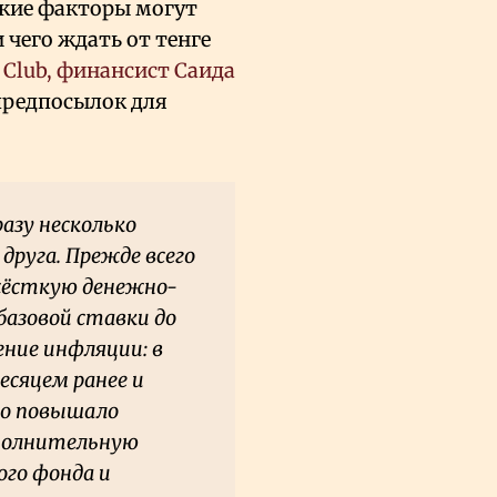
акие факторы могут
чего ждать от тенге
 Club, финансист Саида
 предпосылок для
азу несколько
друга. Прежде всего
жёсткую денежно-
азовой ставки до
ние инфляции: в
есяцем ранее и
то повышало
полнительную
ого фонда и