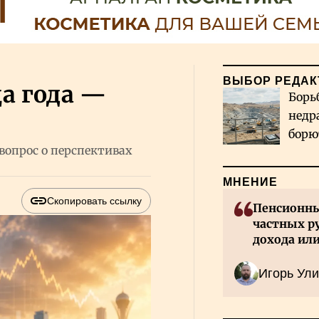
ВЫБОР РЕДАК
ца года —
Борь
недр
борю
вопрос о перспективах
и во
МНЕНИЕ
Скопировать ссылку
Пенсионны
частных р
дохода или
Игорь Ули