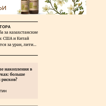
ТОРА
ба за казахстанские
а: США и Китай
тся за уран, литий
льфрам
е накопления в
уках: больше
 рисков?
тин