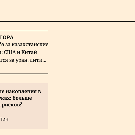
Поиск
ТОРА
ба за казахстанские
а: США и Китай
тся за уран, литий
льфрам
е накопления в
уках: больше
 рисков?
тин