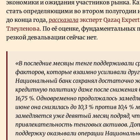
экономики и ожидания участников рынка. К
стать определяющими во втором полугодии и 
до конца года,
рассказала
эксперт Qazaq Expert
Тлеуленова
. По её оценке, фундаментальных
резкой девальвации сейчас нет.
«В последние месяцы тенге поддерживали ср
факторов, которые взаимно усиливали друг 
Национальный банк сохранял достаточно 
кредитную политику даже после снижения б
16,75
%. Одновременно продолжалось замедле
июне она снизилась до 10,3
% против 10,4
% м
замедляется уже девятый месяц подряд, ч
привлекательность тенговых активов. До
поддержку оказывали операции Национальн