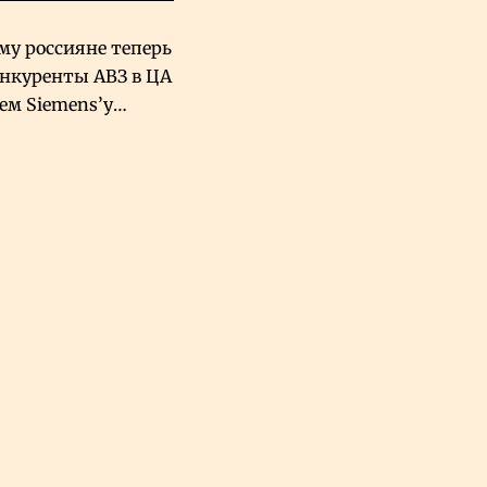
му россияне теперь
онкуренты АВЗ в ЦА
чем Siemens’у
хский завод в
овской Аравии