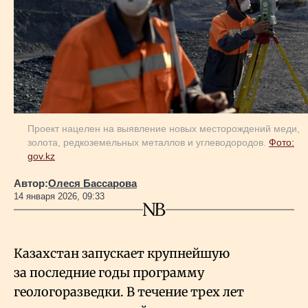
Геополитика
Исследования
Люди
Проект нацелен на выявление новых месторождений меди,
золота, редкоземельных металлов и углеводородов.
Фото:
gov.kz
Life & Arts
Автор:
Олеся Бассарова
14 января 2026, 09:33
О нас
Все новости
Казахстан запускает крупнейшую
за последние годы программу
геологоразведки. В течение трех лет