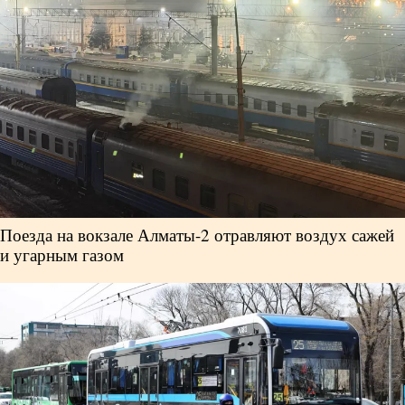
Власть
Геополитика
Исследования
Люди
Life & Arts
Поезда на вокзале Алматы-2 отравляют воздух сажей
и угарным газом
О нас
Все новости