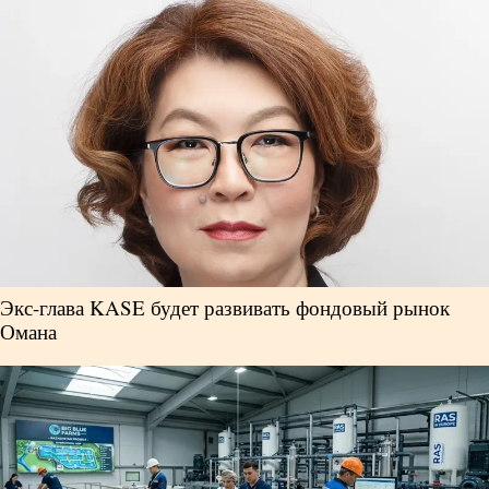
Власть
Геополитика
Исследования
Люди
Life & Arts
Экс-глава KASE будет развивать фондовый рынок
Омана
О нас
Все новости