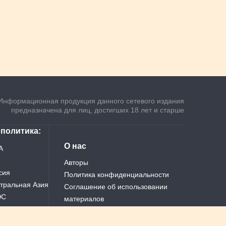
Информационная продукция данного сетевого издания
предназначена для лиц, достигших 18 лет и старше
ополитика
О нас
А
Авторы
сия
Политика конфиденциальности
тральная Азия
Соглашение об использовании
ЭС
материалов
ай
Теги
Все новости