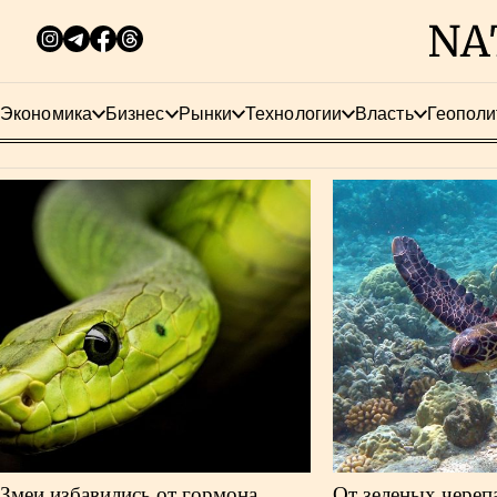
Экономика
Бизнес
Рынки
Технологии
Власть
Геополи
Змеи избавились от гормона
От зеленых череп