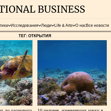
тика
Исследования
Люди
Life & Arts
О нас
Все новости
ТЕГ: ОТКРЫТИЯ
ах до озонового
10 человек, изменивших науку в